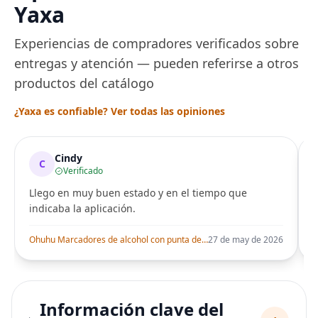
Yaxa
Experiencias de compradores verificados sobre
entregas y atención — pueden referirse a otros
productos del catálogo
¿Yaxa es confiable? Ver todas las opiniones
Cindy
C
Verificado
Llego en muy buen estado y en el tiempo que
indicaba la aplicación.
i
Ohuhu Marcadores de alcohol con punta de pincel – Juego de marcadores artísticos de doble punta con certificación AP para artistas adultos
27 de may de 2026
Información clave del