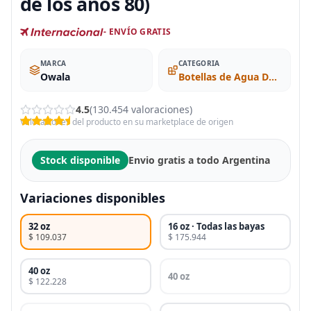
de los años 80)
- ENVÍO GRATIS
MARCA
CATEGORIA
Owala
Botellas de Agua Deportivas
4.5
(130.454 valoraciones)
Valoraciones del producto en su marketplace de origen
Stock disponible
Envio gratis a todo Argentina
Variaciones disponibles
32 oz
16 oz · Todas las bayas
$ 109.037
$ 175.944
40 oz
40 oz
$ 122.228