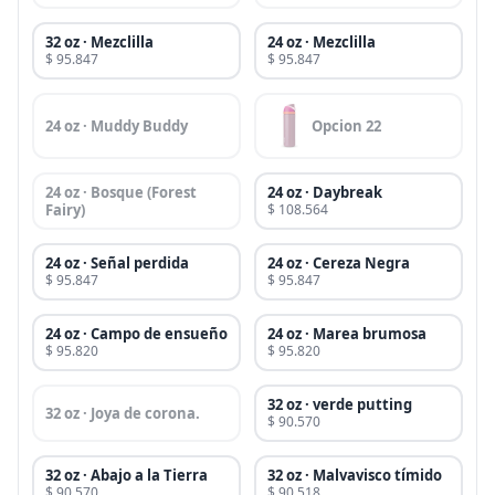
32 oz · Mezclilla
24 oz · Mezclilla
$ 95.847
$ 95.847
24 oz · Muddy Buddy
Opcion 22
24 oz · Bosque (Forest
24 oz · Daybreak
Fairy)
$ 108.564
24 oz · Señal perdida
24 oz · Cereza Negra
$ 95.847
$ 95.847
24 oz · Campo de ensueño
24 oz · Marea brumosa
$ 95.820
$ 95.820
32 oz · verde putting
32 oz · Joya de corona.
$ 90.570
32 oz · Abajo a la Tierra
32 oz · Malvavisco tímido
$ 90.570
$ 90.518