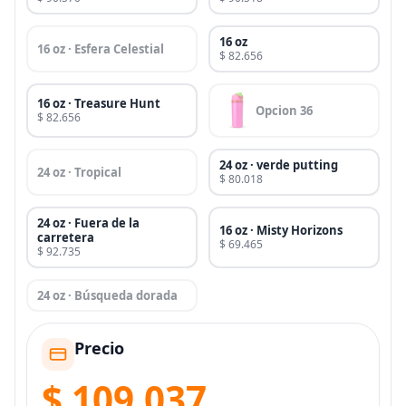
16 oz
16 oz · Esfera Celestial
$ 82.656
16 oz · Treasure Hunt
Opcion 36
$ 82.656
24 oz · verde putting
24 oz · Tropical
$ 80.018
24 oz · Fuera de la
16 oz · Misty Horizons
carretera
$ 69.465
$ 92.735
24 oz · Búsqueda dorada
Precio
$ 109.037