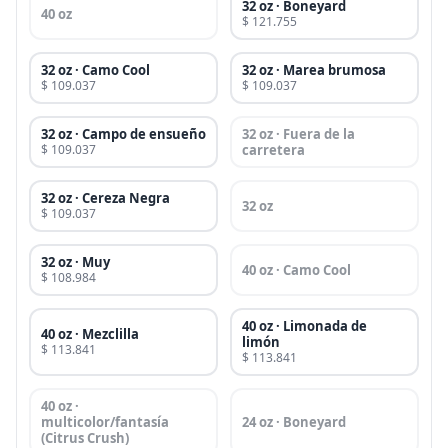
32 oz · Boneyard
40 oz
$ 121.755
32 oz · Camo Cool
32 oz · Marea brumosa
$ 109.037
$ 109.037
32 oz · Campo de ensueño
32 oz · Fuera de la
$ 109.037
carretera
32 oz · Cereza Negra
32 oz
$ 109.037
32 oz · Muy
40 oz · Camo Cool
$ 108.984
40 oz · Limonada de
40 oz · Mezclilla
limón
$ 113.841
$ 113.841
40 oz ·
multicolor/fantasía
24 oz · Boneyard
(Citrus Crush)