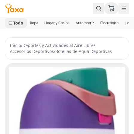
MINI CARRITO
0 productos
Todo
Ropa
Hogar y Cocina
Automotriz
Electrónica
Jugue
Inicio
/
Deportes y Actividades al Aire Libre
/
Accesorios Deportivos
/
Botellas de Agua Deportivas