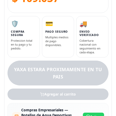
🛡️
💳
🚚
COMPRA
PAGO SEGURO
ENVIO
SEGURA
VERIFICADO
Multiples medios
Proteccion total
Cobertura
de pago
en tu pago y tu
nacional con
disponibles.
pedido.
seguimiento en
cada etapa.
YAXA ESTARA PROXIMAMENTE EN TU
PAIS
Agregar al carrito
Compras Empresariales —
Botellas de Agua Deportivas