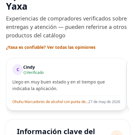
Yaxa
Experiencias de compradores verificados sobre
entregas y atención — pueden referirse a otros
productos del catálogo
¿Yaxa es confiable? Ver todas las opiniones
Cindy
C
Verificado
Llego en muy buen estado y en el tiempo que
indicaba la aplicación.
i
Ohuhu Marcadores de alcohol con punta de pincel – Juego de marcadores artísticos de doble punta con certificación AP para artistas adultos
27 de may de 2026
Información clave del