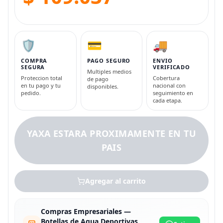
🛡️
💳
🚚
COMPRA
PAGO SEGURO
ENVIO
SEGURA
VERIFICADO
Multiples medios
Proteccion total
Cobertura
de pago
en tu pago y tu
nacional con
disponibles.
pedido.
seguimiento en
cada etapa.
YAXA ESTARA PROXIMAMENTE EN TU
PAIS
Agregar al carrito
Compras Empresariales —
Botellas de Agua Deportivas