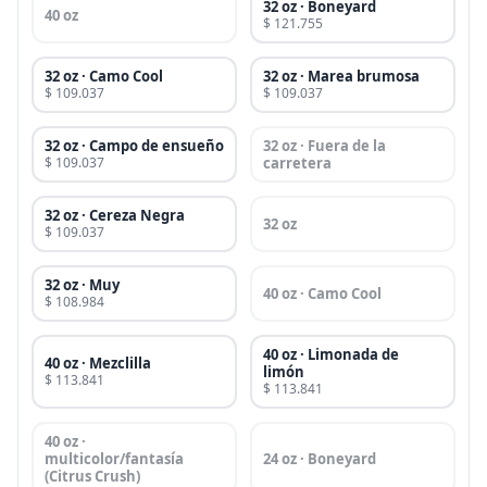
32 oz · Boneyard
40 oz
$ 121.755
32 oz · Camo Cool
32 oz · Marea brumosa
$ 109.037
$ 109.037
32 oz · Campo de ensueño
32 oz · Fuera de la
$ 109.037
carretera
32 oz · Cereza Negra
32 oz
$ 109.037
32 oz · Muy
40 oz · Camo Cool
$ 108.984
40 oz · Limonada de
40 oz · Mezclilla
limón
$ 113.841
$ 113.841
40 oz ·
multicolor/fantasía
24 oz · Boneyard
(Citrus Crush)