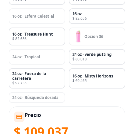
16 oz
16 oz · Esfera Celestial
$ 82.656
16 oz · Treasure Hunt
Opcion 36
$ 82.656
24 oz · verde putting
24 oz · Tropical
$ 80.018
24 oz · Fuera de la
16 oz · Misty Horizons
carretera
$ 69.465
$ 92.735
24 oz · Búsqueda dorada
Precio
$ 109.037