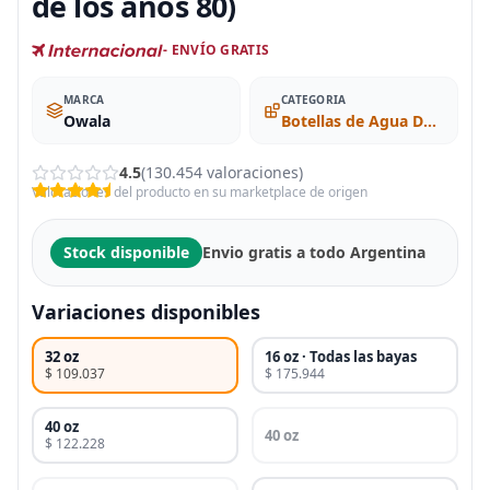
de los años 80)
- ENVÍO GRATIS
MARCA
CATEGORIA
Owala
Botellas de Agua Deportivas
4.5
(130.454 valoraciones)
Valoraciones del producto en su marketplace de origen
Stock disponible
Envio gratis a todo Argentina
Variaciones disponibles
32 oz
16 oz · Todas las bayas
$ 109.037
$ 175.944
40 oz
40 oz
$ 122.228