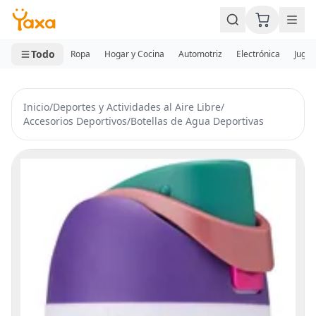
MINI CARRITO
0 productos
Todo
Ropa
Hogar y Cocina
Automotriz
Electrónica
Jugue
Inicio
/
Deportes y Actividades al Aire Libre
/
Accesorios Deportivos
/
Botellas de Agua Deportivas