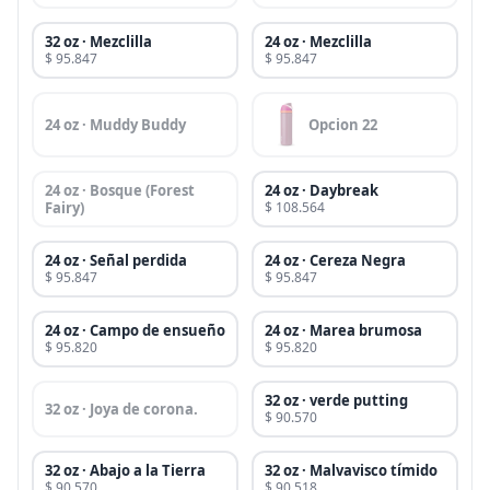
32 oz · Mezclilla
24 oz · Mezclilla
$ 95.847
$ 95.847
24 oz · Muddy Buddy
Opcion 22
24 oz · Bosque (Forest
24 oz · Daybreak
Fairy)
$ 108.564
24 oz · Señal perdida
24 oz · Cereza Negra
$ 95.847
$ 95.847
24 oz · Campo de ensueño
24 oz · Marea brumosa
$ 95.820
$ 95.820
32 oz · verde putting
32 oz · Joya de corona.
$ 90.570
32 oz · Abajo a la Tierra
32 oz · Malvavisco tímido
$ 90.570
$ 90.518