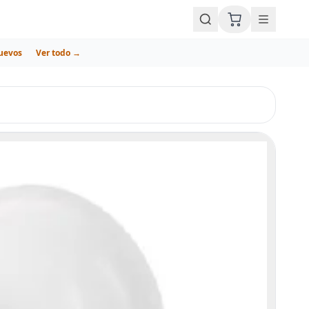
uevos
Ver todo →