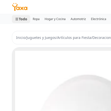
MINI CARRITO
0 productos
Todo
Ropa
Hogar y Cocina
Automotriz
Electrónica
Inicio
/
Juguetes y Juegos
/
Artículos para Fiesta
/
Decoracion