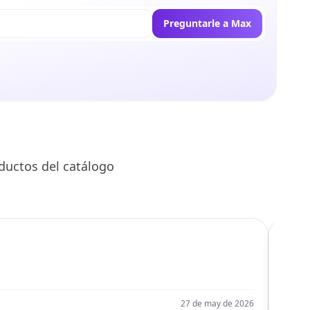
Preguntarle a Max
ductos del catálogo
C
Llego
27 de may de 2026