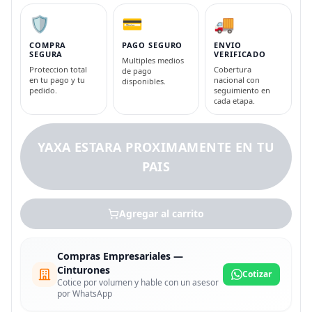
🛡️
💳
🚚
COMPRA
PAGO SEGURO
ENVIO
SEGURA
VERIFICADO
Multiples medios
Proteccion total
Cobertura
de pago
en tu pago y tu
nacional con
disponibles.
pedido.
seguimiento en
cada etapa.
YAXA ESTARA PROXIMAMENTE EN TU
PAIS
Agregar al carrito
Compras Empresariales —
Cinturones
Cotizar
Cotice por volumen y hable con un asesor
por WhatsApp