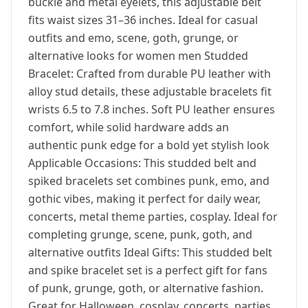
buckle and metal eyelets, this adjustable belt
fits waist sizes 31–36 inches. Ideal for casual
outfits and emo, scene, goth, grunge, or
alternative looks for women men Studded
Bracelet: Crafted from durable PU leather with
alloy stud details, these adjustable bracelets fit
wrists 6.5 to 7.8 inches. Soft PU leather ensures
comfort, while solid hardware adds an
authentic punk edge for a bold yet stylish look
Applicable Occasions: This studded belt and
spiked bracelets set combines punk, emo, and
gothic vibes, making it perfect for daily wear,
concerts, metal theme parties, cosplay. Ideal for
completing grunge, scene, punk, goth, and
alternative outfits Ideal Gifts: This studded belt
and spike bracelet set is a perfect gift for fans
of punk, grunge, goth, or alternative fashion.
Great for Halloween, cosplay, concerts, parties,