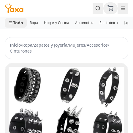
MINI CARRITO
0 productos
Todo
Ropa
Hogar y Cocina
Automotriz
Electrónica
Jugue
Inicio
/
Ropa
/
Zapatos y Joyería
/
Mujeres
/
Accesorios
/
Cinturones