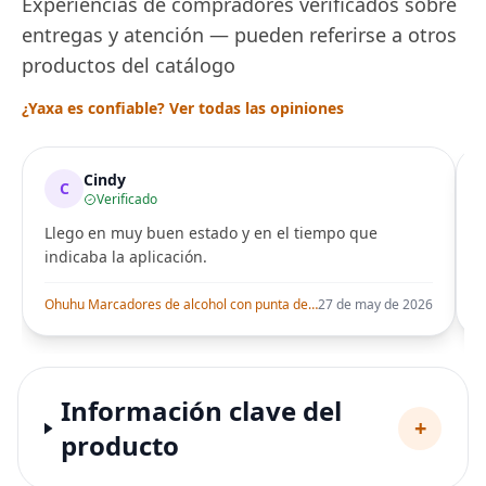
Experiencias de compradores verificados sobre
entregas y atención — pueden referirse a otros
productos del catálogo
¿Yaxa es confiable? Ver todas las opiniones
Cindy
C
Verificado
Llego en muy buen estado y en el tiempo que
indicaba la aplicación.
i
Ohuhu Marcadores de alcohol con punta de pincel – Juego de marcadores artísticos de doble punta con certificación AP para artistas adultos
27 de may de 2026
Información clave del
+
producto