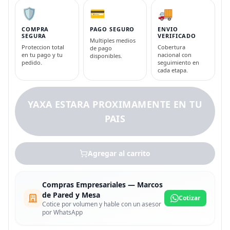
🛡️
💳
🚚
COMPRA
PAGO SEGURO
ENVIO
SEGURA
VERIFICADO
Multiples medios
Proteccion total
Cobertura
de pago
en tu pago y tu
nacional con
disponibles.
pedido.
seguimiento en
cada etapa.
YAXA ESTARA PROXIMAMENTE EN TU
PAIS
Agregar al carrito
Compras Empresariales — Marcos
de Pared y Mesa
Cotizar
Cotice por volumen y hable con un asesor
por WhatsApp