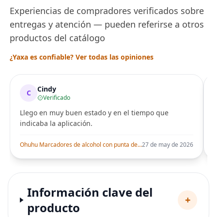
Experiencias de compradores verificados sobre
entregas y atención — pueden referirse a otros
productos del catálogo
¿Yaxa es confiable? Ver todas las opiniones
Cindy
C
Verificado
Llego en muy buen estado y en el tiempo que
indicaba la aplicación.
i
Ohuhu Marcadores de alcohol con punta de pincel – Juego de marcadores artísticos de doble punta con certificación AP para artistas adultos
27 de may de 2026
Información clave del
+
producto