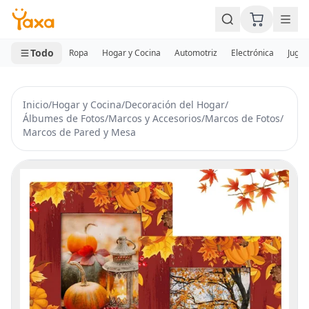
MINI CARRITO
0 productos
Todo
Ropa
Hogar y Cocina
Automotriz
Electrónica
Jugue
Inicio
/
Hogar y Cocina
/
Decoración del Hogar
/
Álbumes de Fotos
/
Marcos y Accesorios
/
Marcos de Fotos
/
Marcos de Pared y Mesa