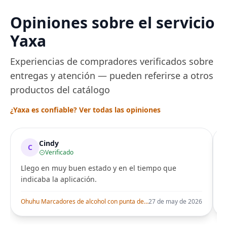
Opiniones sobre el servicio
Yaxa
Experiencias de compradores verificados sobre
entregas y atención — pueden referirse a otros
productos del catálogo
¿Yaxa es confiable? Ver todas las opiniones
Cindy
C
Verificado
Llego en muy buen estado y en el tiempo que
indicaba la aplicación.
i
Ohuhu Marcadores de alcohol con punta de pincel – Juego de marcadores artísticos de doble punta con certificación AP para artistas adultos
27 de may de 2026