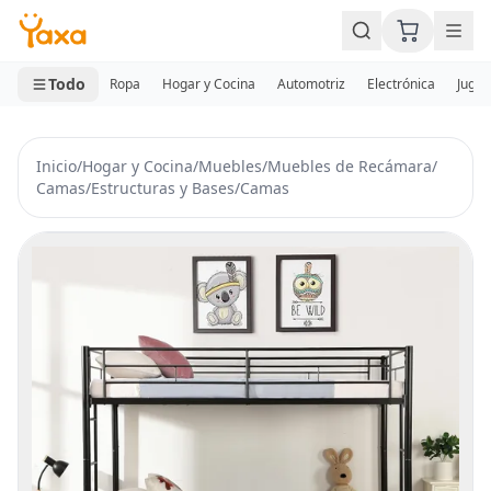
MINI CARRITO
0 productos
Todo
Ropa
Hogar y Cocina
Automotriz
Electrónica
Jugue
Inicio
/
Hogar y Cocina
/
Muebles
/
Muebles de Recámara
/
Camas
/
Estructuras y Bases
/
Camas