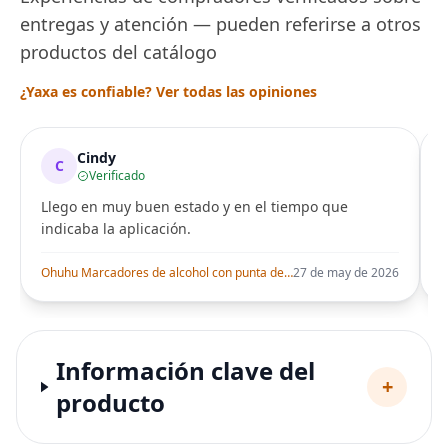
entregas y atención — pueden referirse a otros
productos del catálogo
¿Yaxa es confiable? Ver todas las opiniones
Cindy
C
Verificado
Llego en muy buen estado y en el tiempo que
indicaba la aplicación.
i
Ohuhu Marcadores de alcohol con punta de pincel – Juego de marcadores artísticos de doble punta con certificación AP para artistas adultos
27 de may de 2026
Información clave del
+
producto