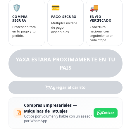
🛡️
💳
🚚
COMPRA
PAGO SEGURO
ENVIO
SEGURA
VERIFICADO
Multiples medios
Proteccion total
Cobertura
de pago
en tu pago y tu
nacional con
disponibles.
pedido.
seguimiento en
cada etapa.
YAXA ESTARA PROXIMAMENTE EN TU
PAIS
Agregar al carrito
Compras Empresariales —
Máquinas de Tatuajes
Cotizar
Cotice por volumen y hable con un asesor
por WhatsApp