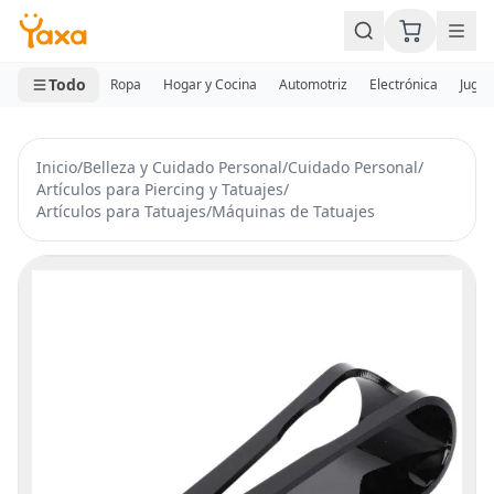
MINI CARRITO
0 productos
Todo
Ropa
Hogar y Cocina
Automotriz
Electrónica
Jugue
Inicio
/
Belleza y Cuidado Personal
/
Cuidado Personal
/
Artículos para Piercing y Tatuajes
/
Artículos para Tatuajes
/
Máquinas de Tatuajes