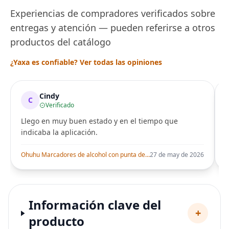
Experiencias de compradores verificados sobre
entregas y atención — pueden referirse a otros
productos del catálogo
¿Yaxa es confiable? Ver todas las opiniones
Cindy
C
Verificado
Llego en muy buen estado y en el tiempo que
indicaba la aplicación.
i
Ohuhu Marcadores de alcohol con punta de pincel – Juego de marcadores artísticos de doble punta con certificación AP para artistas adultos
27 de may de 2026
Información clave del
+
producto