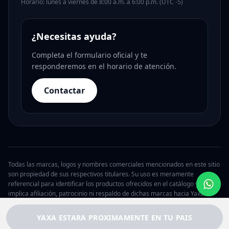
Horario: lunes a viernes de 8:00 a.m. a 6:00 p.m. (UTC -5)
¿Necesitas ayuda?
Completa el formulario oficial y te
responderemos en el horario de atención.
Contactar
Todas las marcas, logos y nombres comerciales mencionados en este sitio
son propiedad de sus respectivos titulares. Su uso es meramente
referencial para identificar los productos ofrecidos en el catálogo y no
implica afiliación, patrocinio ni respaldo de dichas marcas hacia Yaxa.
© 2026 Yaxa Argentina. Todos los derechos reservados.
YAXA ESTARA PROXIMAMENTE EN TU PAIS