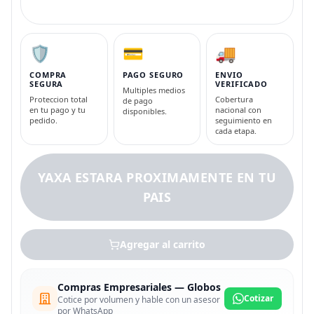
🛡️
💳
🚚
COMPRA
PAGO SEGURO
ENVIO
SEGURA
VERIFICADO
Multiples medios
Proteccion total
Cobertura
de pago
en tu pago y tu
nacional con
disponibles.
pedido.
seguimiento en
cada etapa.
YAXA ESTARA PROXIMAMENTE EN TU
PAIS
Agregar al carrito
Compras Empresariales — Globos
Cotizar
Cotice por volumen y hable con un asesor
por WhatsApp