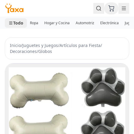
MINI CARRITO
0 productos
Todo
Ropa
Hogar y Cocina
Automotriz
Electrónica
Jugue
Inicio
/
Juguetes y Juegos
/
Artículos para Fiesta
/
Decoraciones
/
Globos