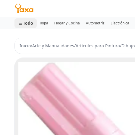
MINI CARRITO
0 productos
Todo
Ropa
Hogar y Cocina
Automotriz
Electrónica
Inicio
/
Arte y Manualidades
/
Artículos para Pintura
/
Dibujo