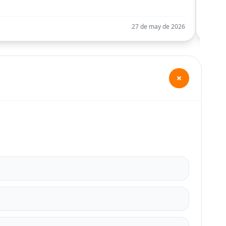
Llego
27 de may de 2026
+