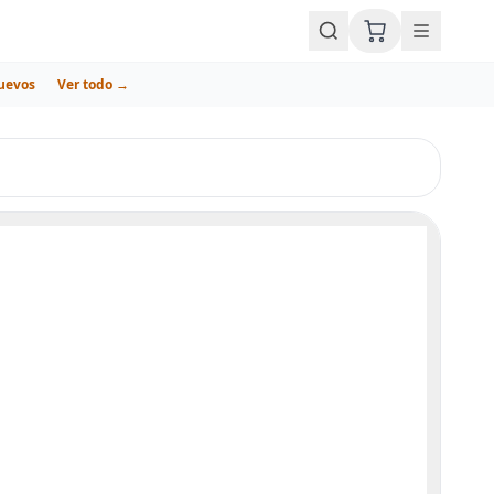
uevos
Ver todo →