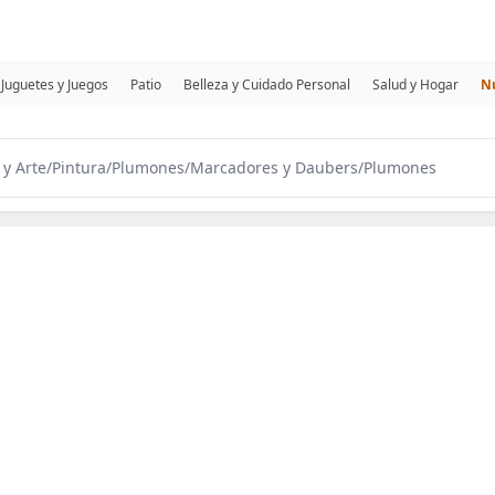
Juguetes y Juegos
Patio
Belleza y Cuidado Personal
Salud y Hogar
N
 y Arte
/
Pintura
/
Plumones
/
Marcadores y Daubers
/
Plumones