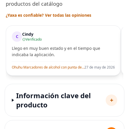
productos del catálogo
¿Yaxa es confiable? Ver todas las opiniones
Cindy
C
Verificado
Llego en muy buen estado y en el tiempo que
indicaba la aplicación.
i
Ohuhu Marcadores de alcohol con punta de pincel – Juego de marcadores artísticos de doble punta con certificación AP para artistas adultos
27 de may de 2026
Información clave del
+
producto