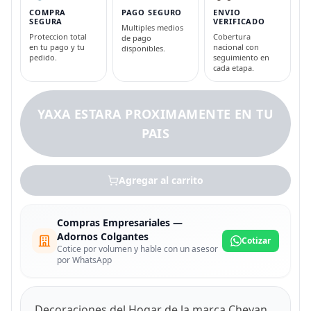
COMPRA
PAGO SEGURO
ENVIO
SEGURA
VERIFICADO
Multiples medios
Proteccion total
Cobertura
de pago
en tu pago y tu
nacional con
disponibles.
pedido.
seguimiento en
cada etapa.
YAXA ESTARA PROXIMAMENTE EN TU
PAIS
Agregar al carrito
Compras Empresariales —
Adornos Colgantes
Cotizar
Cotice por volumen y hable con un asesor
por WhatsApp
Decoraciones del Hogar de la marca Cheyan