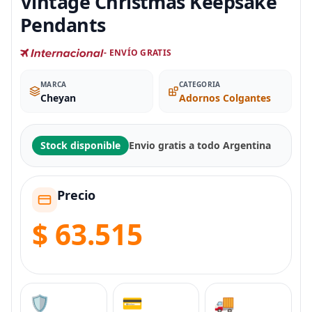
Vintage Christmas Keepsake
Pendants
- ENVÍO GRATIS
MARCA
CATEGORIA
Cheyan
Adornos Colgantes
Stock disponible
Envio gratis a todo Argentina
Precio
$ 63.515
🛡️
💳
🚚