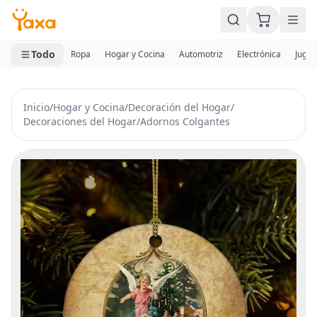
MINI CARRITO
0 productos
Todo
Ropa
Hogar y Cocina
Automotriz
Electrónica
Jugue
Inicio
/
Hogar y Cocina
/
Decoración del Hogar
/
Decoraciones del Hogar
/
Adornos Colgantes