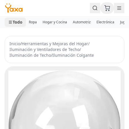
MINI CARRITO
0 productos
Todo
Ropa
Hogar y Cocina
Automotriz
Electrónica
Jugue
Inicio
/
Herramientas y Mejoras del Hogar
/
Iluminación y Ventiladores de Techo
/
Iluminación de Techo
/
Iluminación Colgante