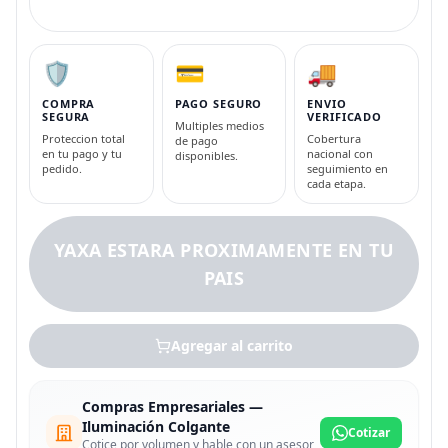
🛡️
💳
🚚
COMPRA
PAGO SEGURO
ENVIO
SEGURA
VERIFICADO
Multiples medios
Proteccion total
Cobertura
de pago
en tu pago y tu
nacional con
disponibles.
pedido.
seguimiento en
cada etapa.
YAXA ESTARA PROXIMAMENTE EN TU
PAIS
Agregar al carrito
Compras Empresariales —
Iluminación Colgante
Cotizar
Cotice por volumen y hable con un asesor