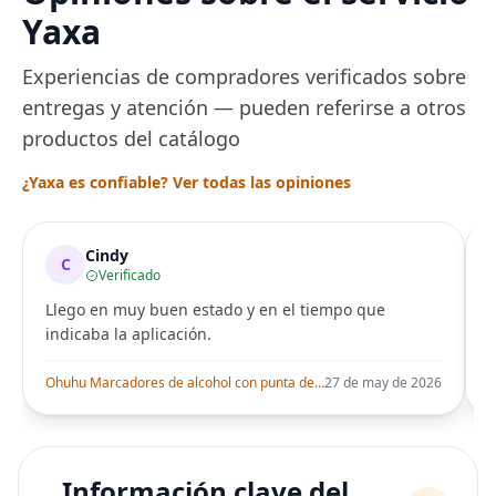
Yaxa
Experiencias de compradores verificados sobre
entregas y atención — pueden referirse a otros
productos del catálogo
¿Yaxa es confiable? Ver todas las opiniones
Cindy
C
Verificado
Llego en muy buen estado y en el tiempo que
indicaba la aplicación.
i
Ohuhu Marcadores de alcohol con punta de pincel – Juego de marcadores artísticos de doble punta con certificación AP para artistas adultos
27 de may de 2026
Información clave del