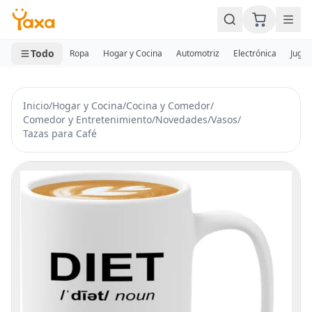
MINI CARRITO
0 productos
Todo
Ropa
Hogar y Cocina
Automotriz
Electrónica
Jugue
Inicio
/
Hogar y Cocina
/
Cocina y Comedor
/
Comedor y Entretenimiento
/
Novedades
/
Vasos
/
Tazas para Café