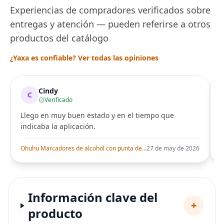
Experiencias de compradores verificados sobre
entregas y atención — pueden referirse a otros
productos del catálogo
¿Yaxa es confiable? Ver todas las opiniones
Cindy
C
Verificado
Llego en muy buen estado y en el tiempo que
indicaba la aplicación.
i
Ohuhu Marcadores de alcohol con punta de pincel – Juego de marcadores artísticos de doble punta con certificación AP para artistas adultos
27 de may de 2026
Información clave del
+
producto