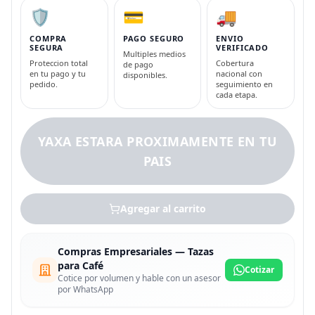
🛡️
💳
🚚
COMPRA
PAGO SEGURO
ENVIO
SEGURA
VERIFICADO
Multiples medios
Proteccion total
Cobertura
de pago
en tu pago y tu
nacional con
disponibles.
pedido.
seguimiento en
cada etapa.
YAXA ESTARA PROXIMAMENTE EN TU
PAIS
Agregar al carrito
Compras Empresariales — Tazas
para Café
Cotizar
Cotice por volumen y hable con un asesor
por WhatsApp