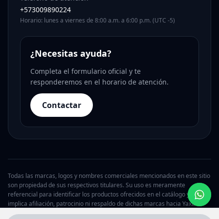
+573009890224
Horario: lunes a viernes de 8:00 a.m. a 6:00 p.m. (UTC -5)
¿Necesitas ayuda?
Completa el formulario oficial y te
responderemos en el horario de atención.
Contactar
Todas las marcas, logos y nombres comerciales mencionados en este sitio
son propiedad de sus respectivos titulares. Su uso es meramente
referencial para identificar los productos ofrecidos en el catálogo y no
implica afiliación, patrocinio ni respaldo de dichas marcas hacia Yaxa.
© 2026 Yaxa Argentina. Todos los derechos reservados.