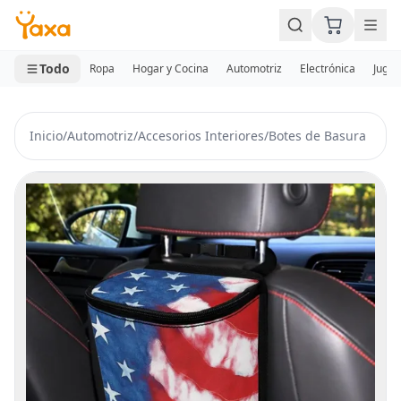
MINI CARRITO
0 productos
Todo
Ropa
Hogar y Cocina
Automotriz
Electrónica
Jugue
Inicio
/
Automotriz
/
Accesorios Interiores
/
Botes de Basura