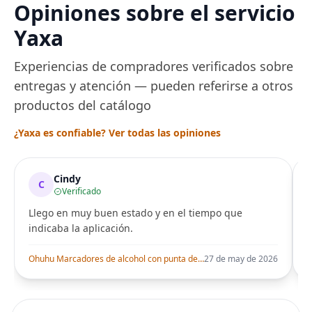
Opiniones sobre el servicio
Yaxa
Experiencias de compradores verificados sobre
entregas y atención — pueden referirse a otros
productos del catálogo
¿Yaxa es confiable? Ver todas las opiniones
Cindy
C
Verificado
Llego en muy buen estado y en el tiempo que
indicaba la aplicación.
i
Ohuhu Marcadores de alcohol con punta de pincel – Juego de marcadores artísticos de doble punta con certificación AP para artistas adultos
27 de may de 2026