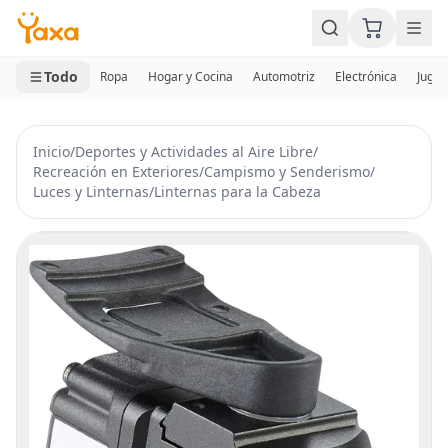
MINI CARRITO
0 productos
Todo
Ropa
Hogar y Cocina
Automotriz
Electrónica
Jugue
Inicio
/
Deportes y Actividades al Aire Libre
/
Recreación en Exteriores
/
Campismo y Senderismo
/
Luces y Linternas
/
Linternas para la Cabeza