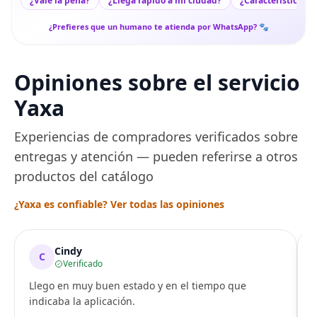
¿Vale la pena?
¿Llega rápido a mi ciudad?
¿Características c
¿Prefieres que un humano te atienda por WhatsApp? 🐾
Opiniones sobre el servicio
Yaxa
Experiencias de compradores verificados sobre
entregas y atención — pueden referirse a otros
productos del catálogo
¿Yaxa es confiable? Ver todas las opiniones
Cindy
C
Verificado
Llego en muy buen estado y en el tiempo que
indicaba la aplicación.
i