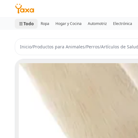
MINI CARRITO
0 productos
Todo
Ropa
Hogar y Cocina
Automotriz
Electrónica
Inicio
/
Productos para Animales
/
Perros
/
Artículos de Salu