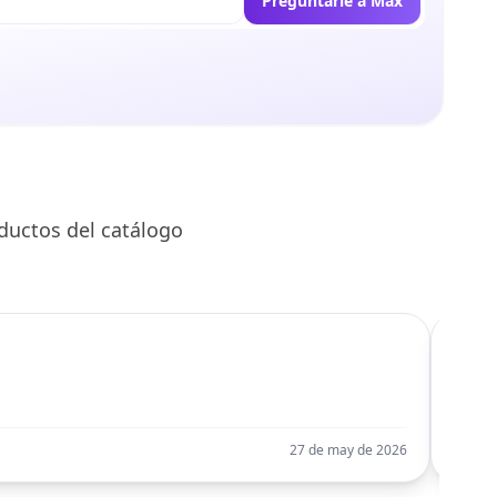
Preguntarle a Max
ductos del catálogo
C
Llego
27 de may de 2026