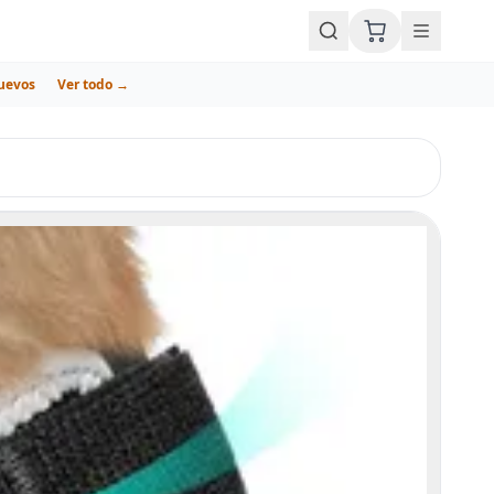
uevos
Ver todo →