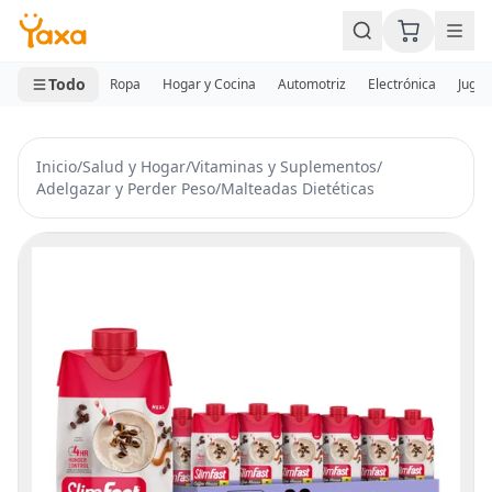
MINI CARRITO
0 productos
Todo
Ropa
Hogar y Cocina
Automotriz
Electrónica
Jugue
Inicio
/
Salud y Hogar
/
Vitaminas y Suplementos
/
Adelgazar y Perder Peso
/
Malteadas Dietéticas