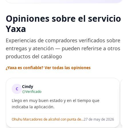
Opiniones sobre el servicio
Yaxa
Experiencias de compradores verificados sobre
entregas y atención — pueden referirse a otros
productos del catálogo
¿Yaxa es confiable? Ver todas las opiniones
Cindy
C
Verificado
Llego en muy buen estado y en el tiempo que
indicaba la aplicación.
i
Ohuhu Marcadores de alcohol con punta de pincel – Juego de marcadores artísticos de doble punta con certificación AP para artistas adultos
27 de may de 2026