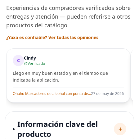
Experiencias de compradores verificados sobre
entregas y atención — pueden referirse a otros
productos del catálogo
¿Yaxa es confiable? Ver todas las opiniones
Cindy
C
Verificado
Llego en muy buen estado y en el tiempo que
indicaba la aplicación.
i
Ohuhu Marcadores de alcohol con punta de pincel – Juego de marcadores artísticos de doble punta con certificación AP para artistas adultos
27 de may de 2026
Información clave del
+
producto