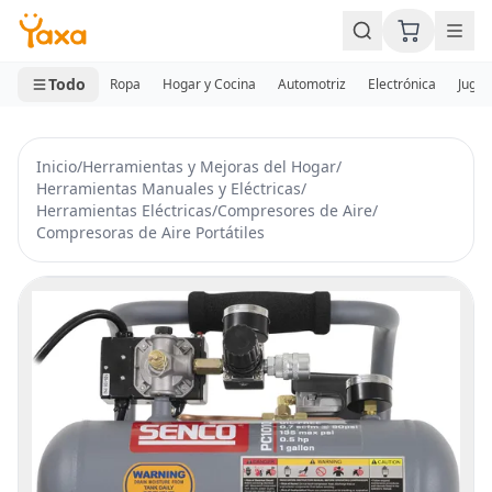
MINI CARRITO
0 productos
Todo
Ropa
Hogar y Cocina
Automotriz
Electrónica
Jugue
Inicio
/
Herramientas y Mejoras del Hogar
/
Herramientas Manuales y Eléctricas
/
Herramientas Eléctricas
/
Compresores de Aire
/
Compresoras de Aire Portátiles