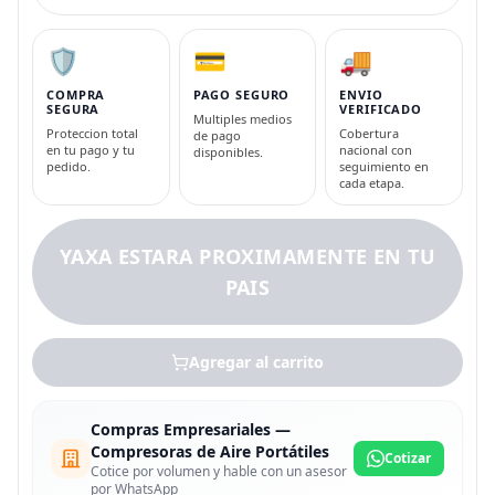
🛡️
💳
🚚
COMPRA
PAGO SEGURO
ENVIO
SEGURA
VERIFICADO
Multiples medios
Proteccion total
Cobertura
de pago
en tu pago y tu
nacional con
disponibles.
pedido.
seguimiento en
cada etapa.
YAXA ESTARA PROXIMAMENTE EN TU
PAIS
Agregar al carrito
Compras Empresariales —
Compresoras de Aire Portátiles
Cotizar
Cotice por volumen y hable con un asesor
por WhatsApp