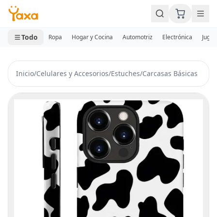
MINI CARRITO
0 productos
Todo
Ropa
Hogar y Cocina
Automotriz
Electrónica
Jugue
Inicio
/
Celulares y Accesorios
/
Estuches
/
Carcasas Básicas