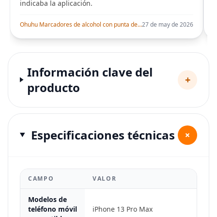
indicaba la aplicación.
i
Ohuhu Marcadores de alcohol con punta de pincel – Juego de marcadores artísticos de doble punta con certificación AP para artistas adultos
27 de may de 2026
Información clave del
+
producto
Especificaciones técnicas
+
CAMPO
VALOR
Modelos de
teléfono móvil
iPhone 13 Pro Max