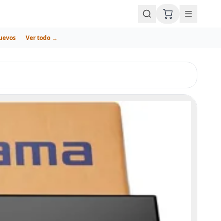
uevos
Ver todo →