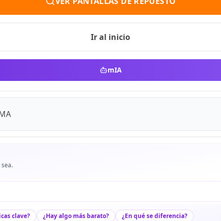
VER PANTALLAS DE REPUESTO
Ir al inicio
mIA
AMA
 sea.
icas clave?
¿Hay algo más barato?
¿En qué se diferencia?