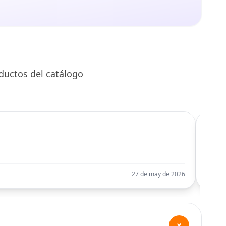
ductos del catálogo
C
Llego
27 de may de 2026
+