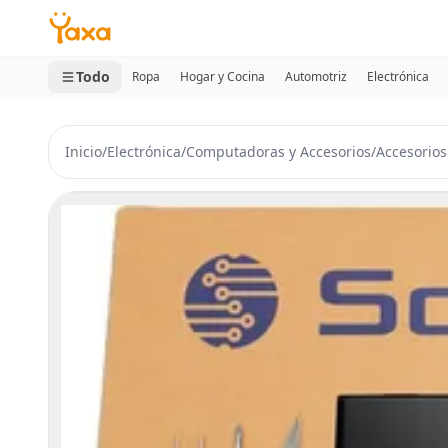
MINI CARRITO
0 productos
Todo
Ropa
Hogar y Cocina
Automotriz
Electrónica
Inicio
/
Electrónica
/
Computadoras y Accesorios
/
Accesorios