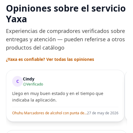
Opiniones sobre el servicio
Yaxa
Experiencias de compradores verificados sobre
entregas y atención — pueden referirse a otros
productos del catálogo
¿Yaxa es confiable? Ver todas las opiniones
Cindy
C
Verificado
Llego en muy buen estado y en el tiempo que
indicaba la aplicación.
i
Ohuhu Marcadores de alcohol con punta de pincel – Juego de marcadores artísticos de doble punta con certificación AP para artistas adultos
27 de may de 2026