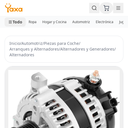
MINI CARRITO
0 productos
Todo
Ropa
Hogar y Cocina
Automotriz
Electrónica
Jugue
Inicio
/
Automotriz
/
Piezas para Coche
/
Arranques y Alternadores
/
Alternadores y Generadores
/
Alternadores