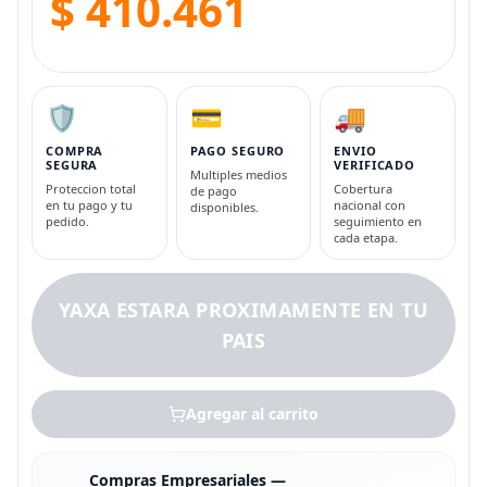
$ 410.461
🛡️
💳
🚚
COMPRA
PAGO SEGURO
ENVIO
SEGURA
VERIFICADO
Multiples medios
Proteccion total
Cobertura
de pago
en tu pago y tu
nacional con
disponibles.
pedido.
seguimiento en
cada etapa.
YAXA ESTARA PROXIMAMENTE EN TU
PAIS
Agregar al carrito
Compras Empresariales —