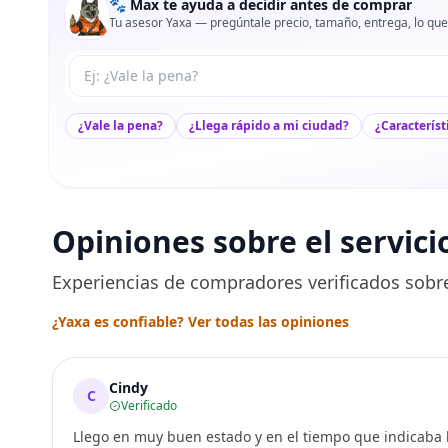
🐾 Max te ayuda a decidir antes de comprar
Tu asesor Yaxa — pregúntale precio, tamaño, entrega, lo que
Tu pregunta a Max
¿Vale la pena?
¿Llega rápido a mi ciudad?
¿Característ
Opiniones sobre el servici
Experiencias de compradores verificados sobre
¿Yaxa es confiable? Ver todas las opiniones
Cindy
C
Verificado
Llego en muy buen estado y en el tiempo que indicaba l