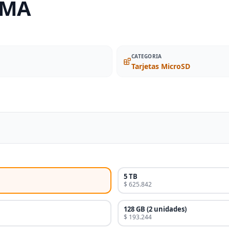
6MA
CATEGORIA
Tarjetas MicroSD
5 TB
$ 625.842
128 GB (2 unidades)
$ 193.244