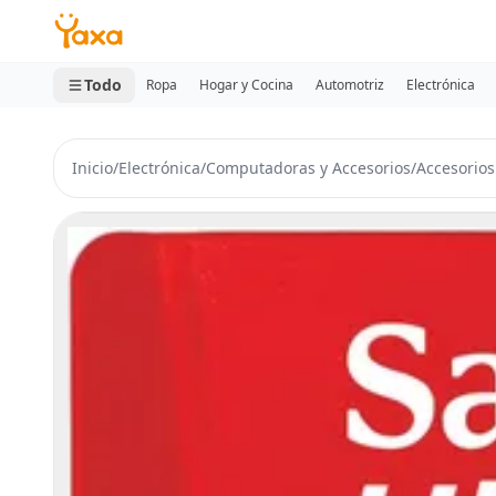
MINI CARRITO
0 productos
Todo
Ropa
Hogar y Cocina
Automotriz
Electrónica
Inicio
/
Electrónica
/
Computadoras y Accesorios
/
Accesorio