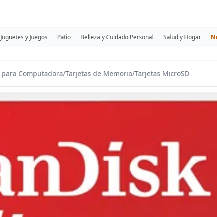
Juguetes y Juegos
Patio
Belleza y Cuidado Personal
Salud y Hogar
N
s para Computadora
/
Tarjetas de Memoria
/
Tarjetas MicroSD