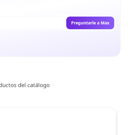
Preguntarle a Max
ductos del catálogo
C
Llego