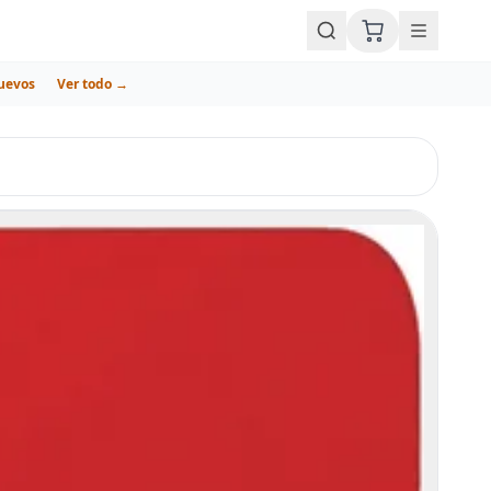
uevos
Ver todo →