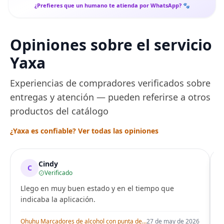
¿Prefieres que un humano te atienda por WhatsApp? 🐾
Opiniones sobre el servicio
Yaxa
Experiencias de compradores verificados sobre
entregas y atención — pueden referirse a otros
productos del catálogo
¿Yaxa es confiable? Ver todas las opiniones
Cindy
C
Verificado
Llego en muy buen estado y en el tiempo que
indicaba la aplicación.
i
Ohuhu Marcadores de alcohol con punta de pincel – Juego de marcadores artísticos de doble punta con certificación AP para artistas adultos
27 de may de 2026