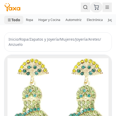
MINI CARRITO
0 productos
Todo
Ropa
Hogar y Cocina
Automotriz
Electrónica
Jugue
Inicio
/
Ropa
/
Zapatos y Joyería
/
Mujeres
/
Joyería
/
Aretes
/
Anzuelo