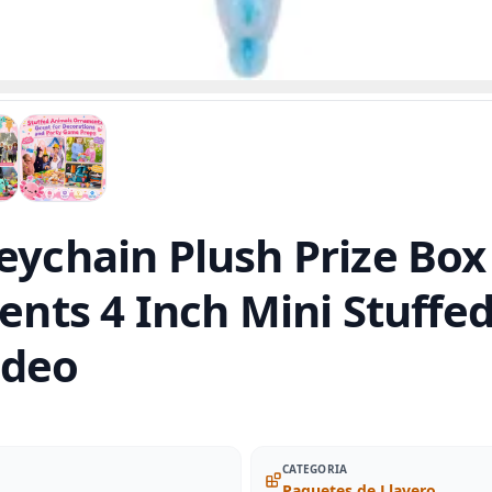
eychain Plush Prize Box 
udents 4 Inch Mini Stuff
ideo
CATEGORIA
Paquetes de Llavero