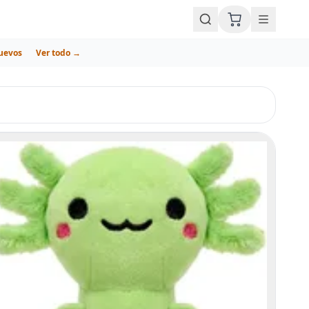
uevos
Ver todo →