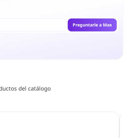
Preguntarle a Max
ductos del catálogo
C
Llego