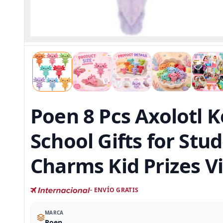
Poen 8 Pcs Axolotl K
School Gifts for St
Charms Kid Prizes V
- ENVÍO GRATIS
MARCA
Poen