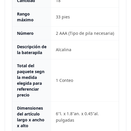
Cantidad
18
Rango
33 pies
máximo
Número
2 AAA (Tipo de pila necesaria)
Descripción de
Alcalina
la baterapila
Total del
paquete segn
la medida
1 Conteo
elegida para
referenciar
precio
Dimensiones
6"l. x 1.8"an. x 0.45"al.
del artículo
largo x ancho
pulgadas
x alto