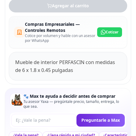
Agregar al carrito
Compras Empresariales —
Controles Remotos
Cotizar
Cotice por volumen y hable con un asesor
por WhatsApp
Mueble de interior PERFASCIN con medidas
de 6 x 1.8 x 0.45 pulgadas
🐾 Max te ayuda a decidir antes de comprar
Tu asesor Yaxa — pregúntale precio, tamaño, entrega, lo
que sea.
Tu pregunta a Max
Preguntarle a Max
¿Vale la pena?
¿Llega rápido a mi ciudad?
¿Características c