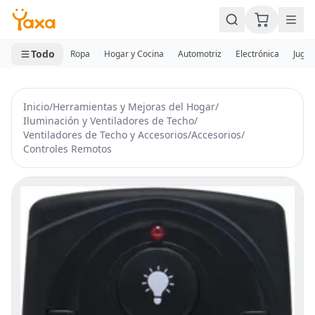
MINI CARRITO
0 productos
Todo
Ropa
Hogar y Cocina
Automotriz
Electrónica
Jugue
Inicio
/
Herramientas y Mejoras del Hogar
/
Iluminación y Ventiladores de Techo
/
Ventiladores de Techo y Accesorios
/
Accesorios
/
Controles Remotos