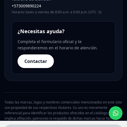
+573009890224
Horario: lunes a viernes de 8:00 a.m. a 6:00 p.m. (UTC -5)
¿Necesitas ayuda?
Completa el formulario oficial y te
responderemos en el horario de atención.
Contactar
Todas las marcas, logos y nombres comerciales mencionados en este sitio
son propiedad de sus respectivos titulares. Su uso es meramente
referencial para identificar los productos ofrecidos en el catálogo y no
implica afiliación, patrocinio ni respaldo de dichas marcas hacia Yaxa.
© 2026 Yaxa Argentina. Todos los derechos reservados.