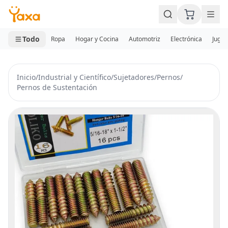
MINI CARRITO
0 productos
Todo
Ropa
Hogar y Cocina
Automotriz
Electrónica
Jugue
Inicio
/
Industrial y Científico
/
Sujetadores
/
Pernos
/
Pernos de Sustentación