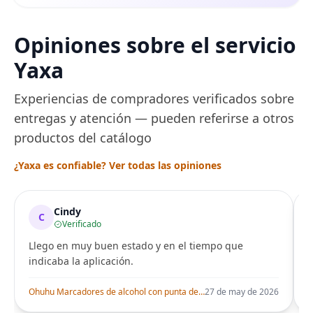
Opiniones sobre el servicio
Yaxa
Experiencias de compradores verificados sobre
entregas y atención — pueden referirse a otros
productos del catálogo
¿Yaxa es confiable? Ver todas las opiniones
Cindy
C
Verificado
Llego en muy buen estado y en el tiempo que
indicaba la aplicación.
i
Ohuhu Marcadores de alcohol con punta de pincel – Juego de marcadores artísticos de doble punta con certificación AP para artistas adultos
27 de may de 2026