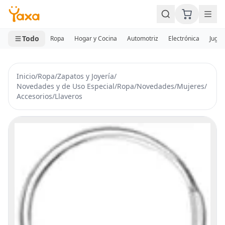
MINI CARRITO
0 productos
Todo
Ropa
Hogar y Cocina
Automotriz
Electrónica
Jugue
Inicio
/
Ropa
/
Zapatos y Joyería
/
Novedades y de Uso Especial
/
Ropa
/
Novedades
/
Mujeres
/
Accesorios
/
Llaveros