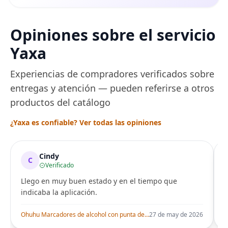
Opiniones sobre el servicio
Yaxa
Experiencias de compradores verificados sobre
entregas y atención — pueden referirse a otros
productos del catálogo
¿Yaxa es confiable? Ver todas las opiniones
Cindy
C
Verificado
Llego en muy buen estado y en el tiempo que
indicaba la aplicación.
i
Ohuhu Marcadores de alcohol con punta de pincel – Juego de marcadores artísticos de doble punta con certificación AP para artistas adultos
27 de may de 2026