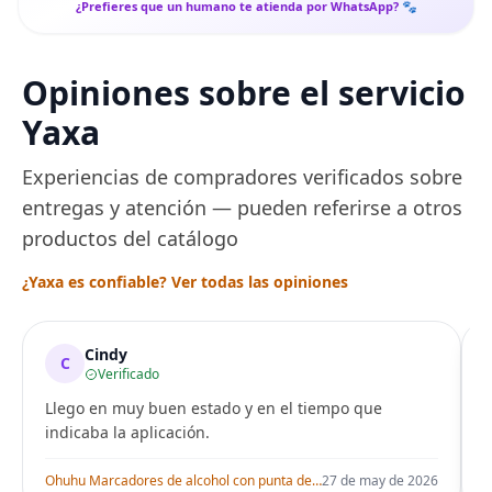
¿Prefieres que un humano te atienda por WhatsApp? 🐾
Opiniones sobre el servicio
Yaxa
Experiencias de compradores verificados sobre
entregas y atención — pueden referirse a otros
productos del catálogo
¿Yaxa es confiable? Ver todas las opiniones
Cindy
C
Verificado
Llego en muy buen estado y en el tiempo que
indicaba la aplicación.
i
Ohuhu Marcadores de alcohol con punta de pincel – Juego de marcadores artísticos de doble punta con certificación AP para artistas adultos
27 de may de 2026