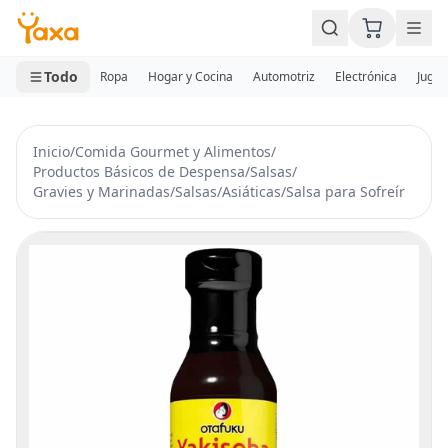
MINI CARRITO
0 productos
Todo
Ropa
Hogar y Cocina
Automotriz
Electrónica
Jugue
Inicio
/
Comida Gourmet y Alimentos
/
Productos Básicos de Despensa
/
Salsas
/
Gravies y Marinadas
/
Salsas
/
Asiáticas
/
Salsa para Sofreír