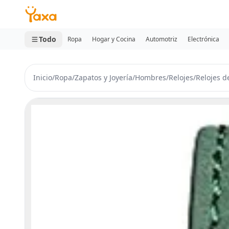
MINI CARRITO
0 productos
Todo
Ropa
Hogar y Cocina
Automotriz
Electrónica
Inicio
/
Ropa
/
Zapatos y Joyería
/
Hombres
/
Relojes
/
Relojes d