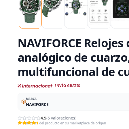
NAVIFORCE Relojes di
analógico de cuarzo,
multifuncional de c
- ENVÍO GRATIS
MARCA
NAVIFORCE
4.5
(6 valoraciones)
Valoraciones del producto en su marketplace de origen