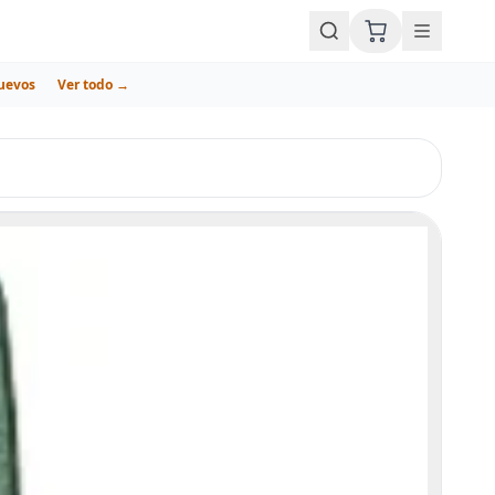
uevos
Ver todo →