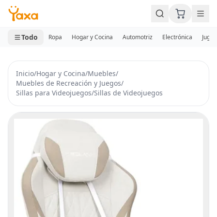
MINI CARRITO
0 productos
Todo
Ropa
Hogar y Cocina
Automotriz
Electrónica
Jugue
Inicio
/
Hogar y Cocina
/
Muebles
/
Muebles de Recreación y Juegos
/
Sillas para Videojuegos
/
Sillas de Videojuegos