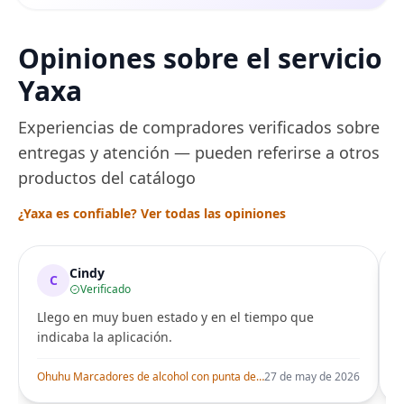
Opiniones sobre el servicio
Yaxa
Experiencias de compradores verificados sobre
entregas y atención — pueden referirse a otros
productos del catálogo
¿Yaxa es confiable? Ver todas las opiniones
Cindy
C
Verificado
Llego en muy buen estado y en el tiempo que
indicaba la aplicación.
i
Ohuhu Marcadores de alcohol con punta de pincel – Juego de marcadores artísticos de doble punta con certificación AP para artistas adultos
27 de may de 2026