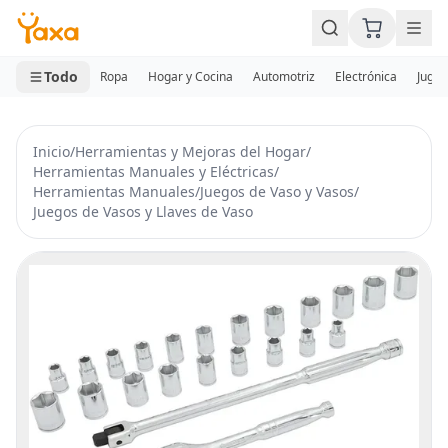
MINI CARRITO
0 productos
Todo
Ropa
Hogar y Cocina
Automotriz
Electrónica
Jugue
Inicio
/
Herramientas y Mejoras del Hogar
/
Herramientas Manuales y Eléctricas
/
Herramientas Manuales
/
Juegos de Vaso y Vasos
/
Juegos de Vasos y Llaves de Vaso