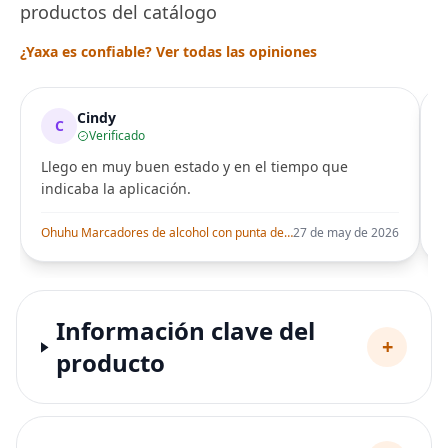
productos del catálogo
¿Yaxa es confiable? Ver todas las opiniones
Cindy
C
Verificado
Llego en muy buen estado y en el tiempo que
indicaba la aplicación.
i
Ohuhu Marcadores de alcohol con punta de pincel – Juego de marcadores artísticos de doble punta con certificación AP para artistas adultos
27 de may de 2026
Información clave del
+
producto