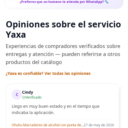
¿Prefieres que un humano te atienda por WhatsApp? 🐾
Opiniones sobre el servicio
Yaxa
Experiencias de compradores verificados sobre
entregas y atención — pueden referirse a otros
productos del catálogo
¿Yaxa es confiable? Ver todas las opiniones
Cindy
C
Verificado
Llego en muy buen estado y en el tiempo que
indicaba la aplicación.
i
Ohuhu Marcadores de alcohol con punta de pincel – Juego de marcadores artísticos de doble punta con certificación AP para artistas adultos
27 de may de 2026