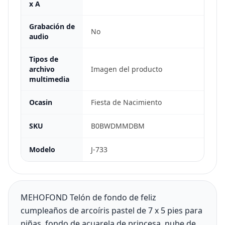
x A
Grabación de
No
audio
Tipos de
archivo
Imagen del producto
multimedia
Ocasin
Fiesta de Nacimiento
SKU
B0BWDMMDBM
Modelo
J-733
MEHOFOND Telón de fondo de feliz
cumpleaños de arcoíris pastel de 7 x 5 pies para
niñas, fondo de acuarela de princesa, nube de