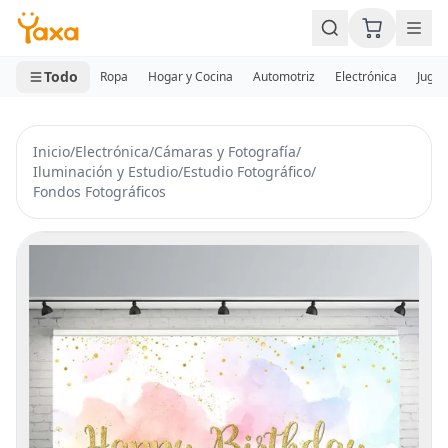
MINI CARRITO
0 productos
Todo
Ropa
Hogar y Cocina
Automotriz
Electrónica
Jugue
Inicio
/
Electrónica
/
Cámaras y Fotografía
/
Iluminación y Estudio
/
Estudio Fotográfico
/
Fondos Fotográficos