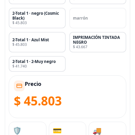
2-Total 1 · negro (Cosmic
Black)
marrón
$ 45.803
IMPRIMACIÓN TINTADA
2-Total 1 · Azul Mist
NEGRO
$ 45.803
$ 43.667
2-Total 1 · 2-Muy negro
$ 41.740
Precio
$ 45.803
🛡️
💳
🚚