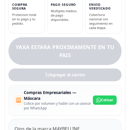
COMPRA
PAGO SEGURO
ENVIO
SEGURA
VERIFICADO
Multiples medios
Proteccion total
Cobertura
de pago
en tu pago y tu
nacional con
disponibles.
pedido.
seguimiento en
cada etapa.
YAXA ESTARA PROXIMAMENTE EN TU
PAIS
Agregar al carrito
Compras Empresariales —
Máscara
Cotizar
Cotice por volumen y hable con un asesor
por WhatsApp
Ojos de la marca MAYBELLINE