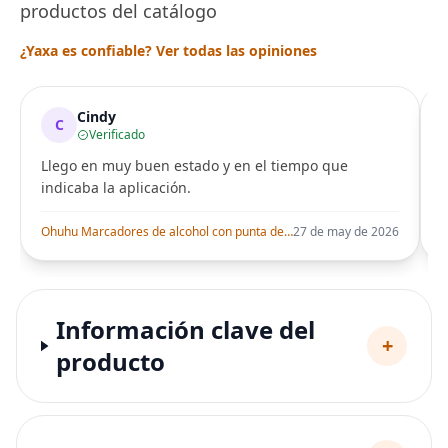
productos del catálogo
¿Yaxa es confiable? Ver todas las opiniones
Cindy
C
Verificado
Llego en muy buen estado y en el tiempo que
indicaba la aplicación.
i
Ohuhu Marcadores de alcohol con punta de pincel – Juego de marcadores artísticos de doble punta con certificación AP para artistas adultos
27 de may de 2026
Información clave del
+
producto