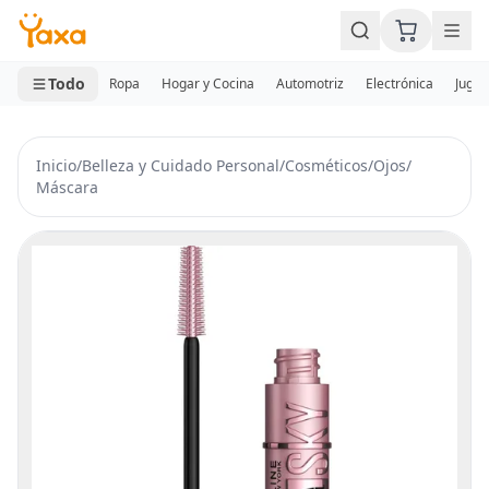
MINI CARRITO
0 productos
Todo
Ropa
Hogar y Cocina
Automotriz
Electrónica
Jugue
Inicio
/
Belleza y Cuidado Personal
/
Cosméticos
/
Ojos
/
Máscara