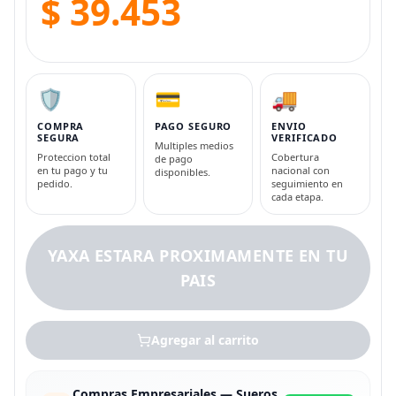
$ 39.453
🛡️
💳
🚚
COMPRA
PAGO SEGURO
ENVIO
SEGURA
VERIFICADO
Multiples medios
Proteccion total
Cobertura
de pago
en tu pago y tu
nacional con
disponibles.
pedido.
seguimiento en
cada etapa.
YAXA ESTARA PROXIMAMENTE EN TU
PAIS
Agregar al carrito
Compras Empresariales — Sueros