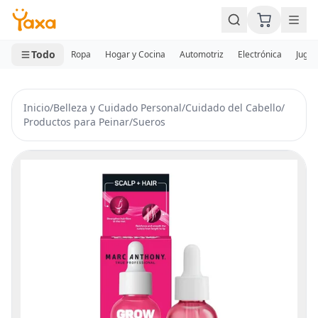
MINI CARRITO
0 productos
Todo
Ropa
Hogar y Cocina
Automotriz
Electrónica
Jugue
Inicio
/
Belleza y Cuidado Personal
/
Cuidado del Cabello
/
Productos para Peinar
/
Sueros