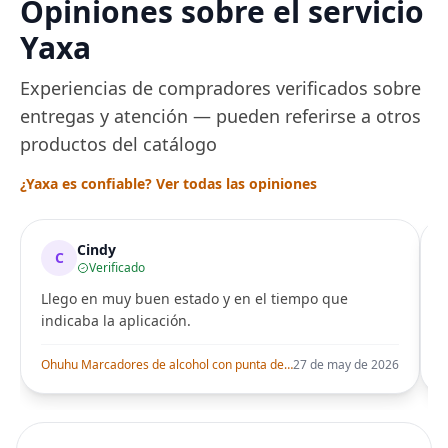
Opiniones sobre el servicio
Yaxa
Experiencias de compradores verificados sobre
entregas y atención — pueden referirse a otros
productos del catálogo
¿Yaxa es confiable? Ver todas las opiniones
Cindy
C
Verificado
Llego en muy buen estado y en el tiempo que
indicaba la aplicación.
i
Ohuhu Marcadores de alcohol con punta de pincel – Juego de marcadores artísticos de doble punta con certificación AP para artistas adultos
27 de may de 2026