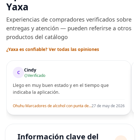
Yaxa
Experiencias de compradores verificados sobre
entregas y atención — pueden referirse a otros
productos del catálogo
¿Yaxa es confiable? Ver todas las opiniones
Cindy
C
Verificado
Llego en muy buen estado y en el tiempo que
indicaba la aplicación.
i
Ohuhu Marcadores de alcohol con punta de pincel – Juego de marcadores artísticos de doble punta con certificación AP para artistas adultos
27 de may de 2026
Información clave del