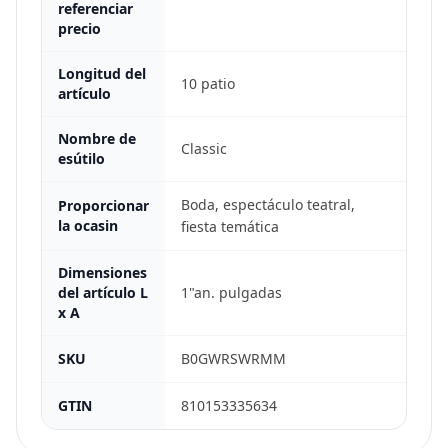
referenciar
precio
Longitud del
10 patio
artículo
Nombre de
Classic
esútilo
Boda, espectáculo teatral,
Proporcionar
la ocasin
fiesta temática
Dimensiones
del artículo L
1"an. pulgadas
x A
SKU
B0GWRSWRMM
GTIN
810153335634