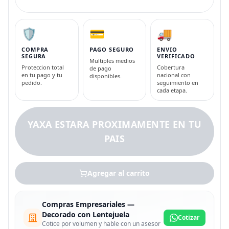
🛡️
💳
🚚
COMPRA
PAGO SEGURO
ENVIO
SEGURA
VERIFICADO
Multiples medios
Proteccion total
Cobertura
de pago
en tu pago y tu
nacional con
disponibles.
pedido.
seguimiento en
cada etapa.
YAXA ESTARA PROXIMAMENTE EN TU
PAIS
Agregar al carrito
Compras Empresariales —
Decorado con Lentejuela
Cotizar
Cotice por volumen y hable con un asesor