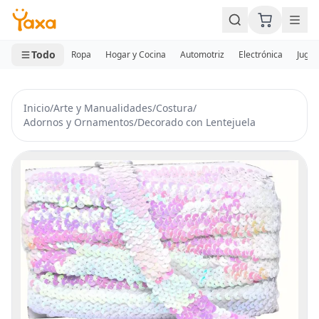
MINI CARRITO
0 productos
Todo
Ropa
Hogar y Cocina
Automotriz
Electrónica
Jugue
Inicio
/
Arte y Manualidades
/
Costura
/
Adornos y Ornamentos
/
Decorado con Lentejuela