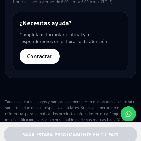
Horario: lunes a viernes de 8:00 a.m. a 6:00 p.m. (UTC -5)
¿Necesitas ayuda?
Completa el formulario oficial y te
responderemos en el horario de atención.
Contactar
Todas las marcas, logos y nombres comerciales mencionados en este sitio
son propiedad de sus respectivos titulares. Su uso es meramente
referencial para identificar los productos ofrecidos en el catálogo y no
implica afiliación, patrocinio ni respaldo de dichas marcas hacia Yaxa.
© 2026 Yaxa Argentina. Todos los derechos reservados.
YAXA ESTARA PROXIMAMENTE EN TU PAIS