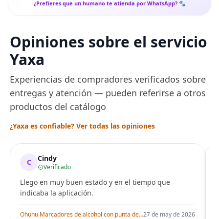
¿Prefieres que un humano te atienda por WhatsApp? 🐾
Opiniones sobre el servicio
Yaxa
Experiencias de compradores verificados sobre
entregas y atención — pueden referirse a otros
productos del catálogo
¿Yaxa es confiable? Ver todas las opiniones
Cindy
C
Verificado
Llego en muy buen estado y en el tiempo que
indicaba la aplicación.
i
Ohuhu Marcadores de alcohol con punta de pincel – Juego de marcadores artísticos de doble punta con certificación AP para artistas adultos
27 de may de 2026