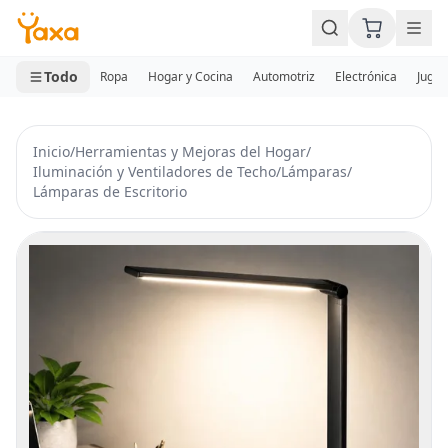
MINI CARRITO
0 productos
Todo
Ropa
Hogar y Cocina
Automotriz
Electrónica
Jugue
Inicio
/
Herramientas y Mejoras del Hogar
/
Iluminación y Ventiladores de Techo
/
Lámparas
/
Lámparas de Escritorio