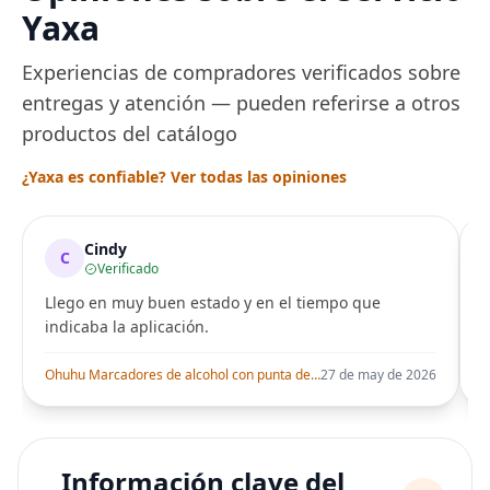
Yaxa
Experiencias de compradores verificados sobre
entregas y atención — pueden referirse a otros
productos del catálogo
¿Yaxa es confiable? Ver todas las opiniones
Cindy
C
Verificado
Llego en muy buen estado y en el tiempo que
indicaba la aplicación.
i
Ohuhu Marcadores de alcohol con punta de pincel – Juego de marcadores artísticos de doble punta con certificación AP para artistas adultos
27 de may de 2026
Información clave del