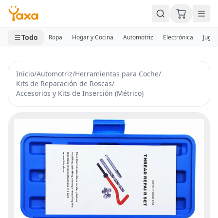
MINI CARRITO
0 productos
Todo
Ropa
Hogar y Cocina
Automotriz
Electrónica
Jugue
Inicio
/
Automotriz
/
Herramientas para Coche
/
Kits de Reparación de Roscas
/
Accesorios y Kits de Inserción (Métrico)