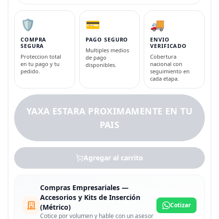
🛡️
💳
🚚
COMPRA
PAGO SEGURO
ENVIO
SEGURA
VERIFICADO
Multiples medios
Proteccion total
Cobertura
de pago
en tu pago y tu
nacional con
disponibles.
pedido.
seguimiento en
cada etapa.
YAXA ESTARA PROXIMAMENTE EN TU
PAIS
Agregar al carrito
Compras Empresariales —
Accesorios y Kits de Inserción
Cotizar
(Métrico)
Cotice por volumen y hable con un asesor