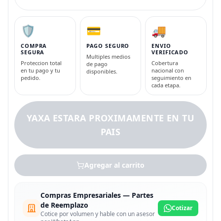
🛡️
💳
🚚
COMPRA
PAGO SEGURO
ENVIO
SEGURA
VERIFICADO
Multiples medios
Proteccion total
Cobertura
de pago
en tu pago y tu
nacional con
disponibles.
pedido.
seguimiento en
cada etapa.
YAXA ESTARA PROXIMAMENTE EN TU
PAIS
Agregar al carrito
Compras Empresariales — Partes
de Reemplazo
Cotizar
Cotice por volumen y hable con un asesor