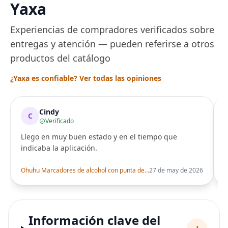
Yaxa
Experiencias de compradores verificados sobre
entregas y atención — pueden referirse a otros
productos del catálogo
¿Yaxa es confiable? Ver todas las opiniones
Cindy
C
Verificado
Llego en muy buen estado y en el tiempo que
indicaba la aplicación.
i
Ohuhu Marcadores de alcohol con punta de pincel – Juego de marcadores artísticos de doble punta con certificación AP para artistas adultos
27 de may de 2026
Información clave del