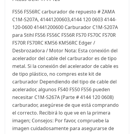
FS56 FS56RC carburador de repuesto # ZAMA
C1M-S207A, 41441200603,4144 120 0603 4144-
120-0600 41441200600 Carburador C1M-S207A
para Stihl FS56 FS56C FS56R FS70 FS70C FS70R
FS70R FS70RC KM56 KM56RC Edger /
Desbrozadora / Motor Nota: Esta conexión del
acelerador del cable del carburador es de tipo
metal. Si la conexión del acelerador de cable es
de tipo plástico, no compres este kit de
carburador Dependiendo del tipo de cable del
acelerador, algunos FS40 FS50 FS56 pueden
necesitar C1M-S267A (Parte # 4144 120 0608)
carburador, asegúrese de que está comprando
el correcto. Recibirá lo que ve en la primera
imagen; Consejos: Por favor, compruebe la
imagen cuidadosamente para asegurarse de