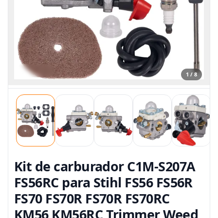
1 / 8
Kit de carburador C1M-S207A
FS56RC para Stihl FS56 FS56R
FS70 FS70R FS70R FS70RC
KM56 KM56RC Trimmer Weed