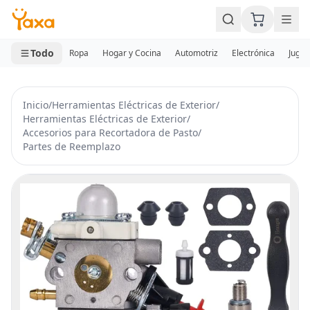
MINI CARRITO
0 productos
Todo
Ropa
Hogar y Cocina
Automotriz
Electrónica
Jugue
Inicio
/
Herramientas Eléctricas de Exterior
/
Herramientas Eléctricas de Exterior
/
Accesorios para Recortadora de Pasto
/
Partes de Reemplazo