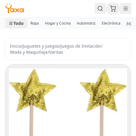
MINI CARRITO
0 productos
Todo
Ropa
Hogar y Cocina
Automotriz
Electrónica
Jugue
Inicio
/
Juguetes y Juegos
/
Juegos de Imitación
/
Moda y Maquillaje
/
Varitas