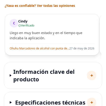
¿Yaxa es confiable? Ver todas las opiniones
Cindy
C
Verificado
Llego en muy buen estado y en el tiempo que
indicaba la aplicación.
i
Ohuhu Marcadores de alcohol con punta de pincel – Juego de marcadores artísticos de doble punta con certificación AP para artistas adultos
27 de may de 2026
Información clave del
+
producto
Especificaciones técnicas
+