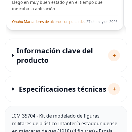
Llego en muy buen estado y en el tiempo que
indicaba la aplicación.
i
Ohuhu Marcadores de alcohol con punta de pincel – Juego de marcadores artísticos de doble punta con certificación AP para artistas adultos
27 de may de 2026
Información clave del
+
producto
Especificaciones técnicas
+
ICM 35704 - Kit de modelado de figuras
militares de plástico Infantería estadounidense
en máscaras de gas (1918) (4 figuras) - Escala