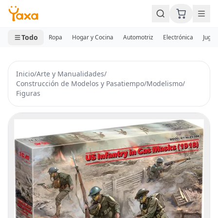
MINI CARRITO
0 productos
Todo
Ropa
Hogar y Cocina
Automotriz
Electrónica
Jugue
Inicio
/
Arte y Manualidades
/
Construcción de Modelos y Pasatiempo
/
Modelismo
/
Figuras