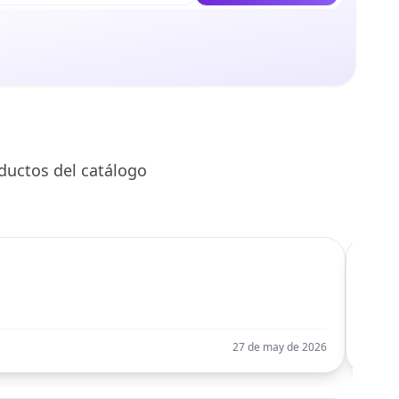
ductos del catálogo
C
Llego
27 de may de 2026