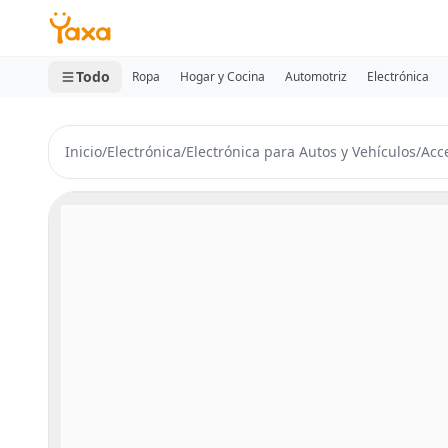
MINI CARRITO
0 productos
Todo
Ropa
Hogar y Cocina
Automotriz
Electrónica
Inicio
/
Electrónica
/
Electrónica para Autos y Vehículos
/
Acc