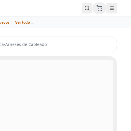
uevos
Ver todo →
ca
/
Arneses de Cableado