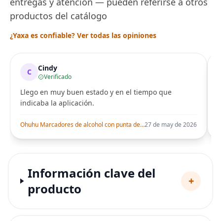
entregas y atención — pueden referirse a otros
productos del catálogo
¿Yaxa es confiable? Ver todas las opiniones
Cindy
C
Verificado
Llego en muy buen estado y en el tiempo que
indicaba la aplicación.
i
Ohuhu Marcadores de alcohol con punta de pincel – Juego de marcadores artísticos de doble punta con certificación AP para artistas adultos
27 de may de 2026
Información clave del
+
producto