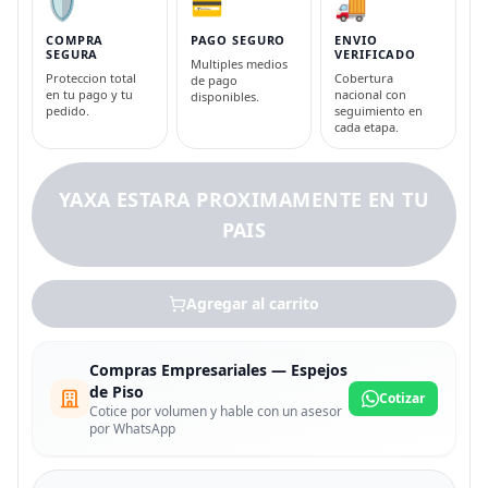
🛡️
💳
🚚
COMPRA
PAGO SEGURO
ENVIO
SEGURA
VERIFICADO
Multiples medios
Proteccion total
Cobertura
de pago
en tu pago y tu
nacional con
disponibles.
pedido.
seguimiento en
cada etapa.
YAXA ESTARA PROXIMAMENTE EN TU
PAIS
Agregar al carrito
Compras Empresariales — Espejos
de Piso
Cotizar
Cotice por volumen y hable con un asesor
por WhatsApp