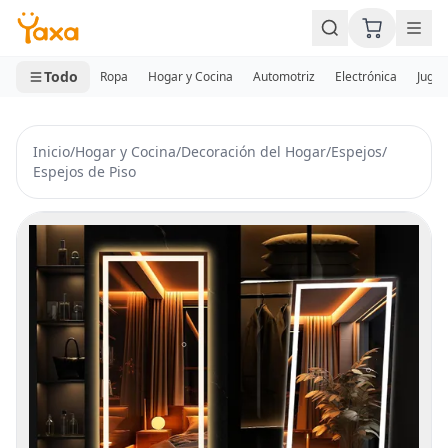
MINI CARRITO
0 productos
Todo
Ropa
Hogar y Cocina
Automotriz
Electrónica
Jugue
Inicio
/
Hogar y Cocina
/
Decoración del Hogar
/
Espejos
/
Espejos de Piso