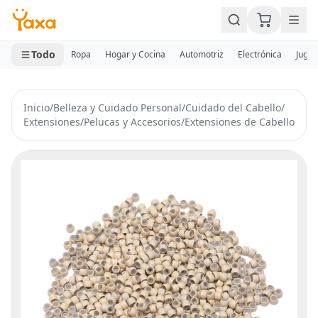
MINI CARRITO
0 productos
Todo
Ropa
Hogar y Cocina
Automotriz
Electrónica
Jugue
Inicio
/
Belleza y Cuidado Personal
/
Cuidado del Cabello
/
Extensiones
/
Pelucas y Accesorios
/
Extensiones de Cabello