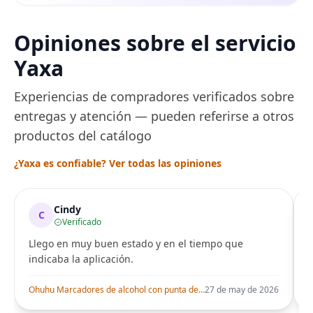
Opiniones sobre el servicio
Yaxa
Experiencias de compradores verificados sobre
entregas y atención — pueden referirse a otros
productos del catálogo
¿Yaxa es confiable? Ver todas las opiniones
Cindy
C
Verificado
Llego en muy buen estado y en el tiempo que
indicaba la aplicación.
i
Ohuhu Marcadores de alcohol con punta de pincel – Juego de marcadores artísticos de doble punta con certificación AP para artistas adultos
27 de may de 2026