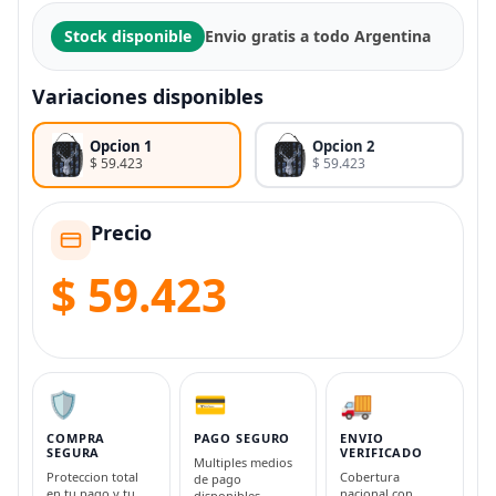
Stock disponible
Envio gratis a todo Argentina
Variaciones disponibles
Opcion 1
Opcion 2
$ 59.423
$ 59.423
Precio
$ 59.423
🛡️
💳
🚚
COMPRA
PAGO SEGURO
ENVIO
SEGURA
VERIFICADO
Multiples medios
Proteccion total
Cobertura
de pago
en tu pago y tu
nacional con
disponibles.