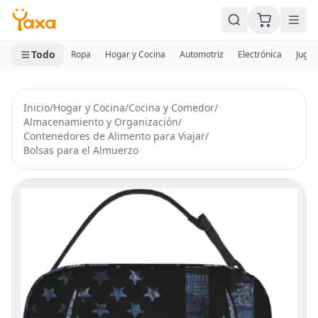
MINI CARRITO
0 productos
Todo
Ropa
Hogar y Cocina
Automotriz
Electrónica
Jugue
Inicio
/
Hogar y Cocina
/
Cocina y Comedor
/
Almacenamiento y Organización
/
Contenedores de Alimento para Viajar
/
Bolsas para el Almuerzo