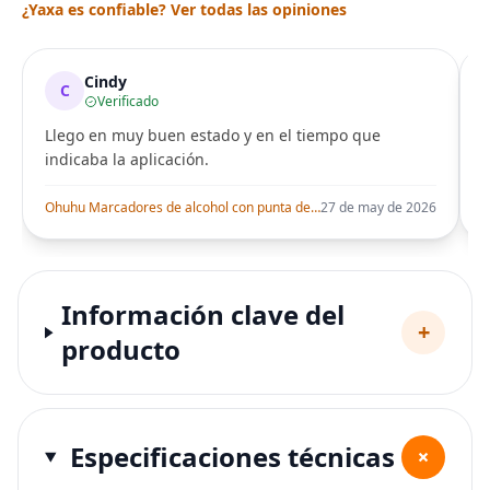
¿Yaxa es confiable? Ver todas las opiniones
Cindy
C
Verificado
Llego en muy buen estado y en el tiempo que
indicaba la aplicación.
i
Ohuhu Marcadores de alcohol con punta de pincel – Juego de marcadores artísticos de doble punta con certificación AP para artistas adultos
27 de may de 2026
Información clave del
+
producto
Especificaciones técnicas
+