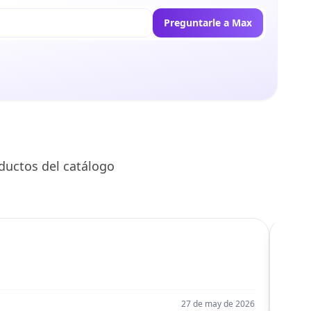
Preguntarle a Max
ductos del catálogo
C
Llego
27 de may de 2026