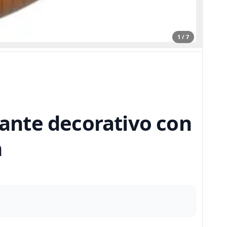
1 / 7
gante decorativo con
n