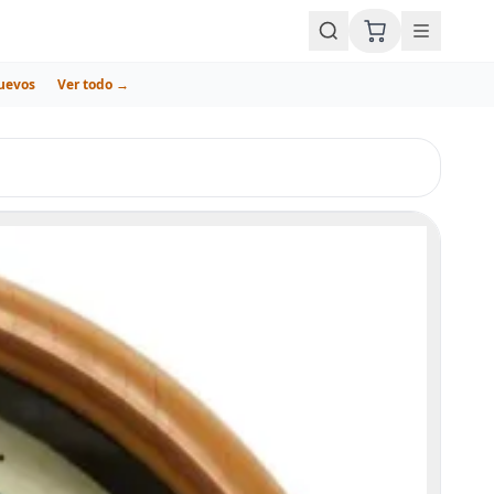
uevos
Ver todo →