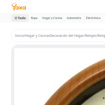
MINI CARRITO
0 productos
Todo
Ropa
Hogar y Cocina
Automotriz
Electrónica
Inicio
/
Hogar y Cocina
/
Decoración del Hogar
/
Relojes
/
Relo