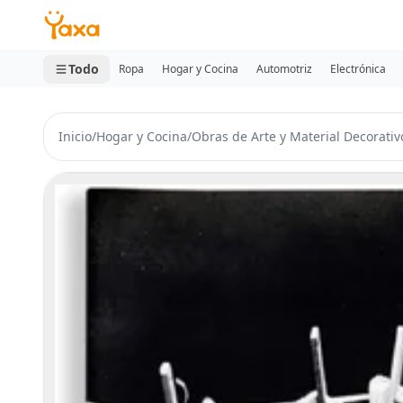
MINI CARRITO
0 productos
Todo
Ropa
Hogar y Cocina
Automotriz
Electrónica
Inicio
/
Hogar y Cocina
/
Obras de Arte y Material Decorativ