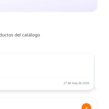
ductos del catálogo
C
Llego
27 de may de 2026
+