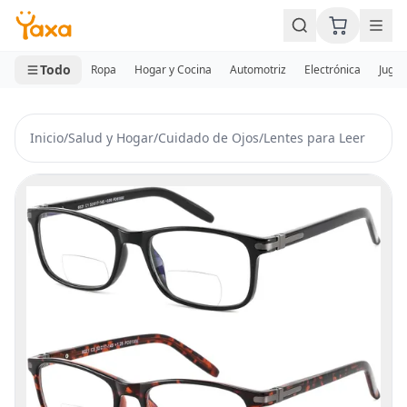
MINI CARRITO
0 productos
Todo
Ropa
Hogar y Cocina
Automotriz
Electrónica
Jugue
Inicio
/
Salud y Hogar
/
Cuidado de Ojos
/
Lentes para Leer