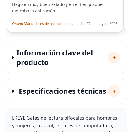
Llego en muy buen estado y en el tiempo que
indicaba la aplicación.
i
Ohuhu Marcadores de alcohol con punta de pincel – Juego de marcadores artísticos de doble punta con certificación AP para artistas adultos
27 de may de 2026
Información clave del
+
producto
Especificaciones técnicas
+
LKEYE Gafas de lectura bifocales para hombres
y mujeres, luz azul, lectores de computadora,