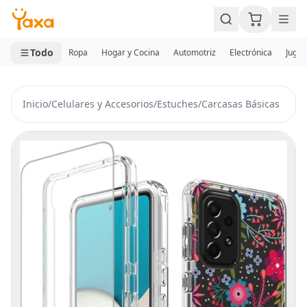
MINI CARRITO
0 productos
Todo
Ropa
Hogar y Cocina
Automotriz
Electrónica
Jugue
Inicio
/
Celulares y Accesorios
/
Estuches
/
Carcasas Básicas