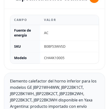
CAMPO
VALOR
Fuente de
AC
energía
SKU
B0BF53WVSD
Modelo
CH44K10005
Elemento calefactor del horno inferior para los
modelos GE JBP21WH4WW, JBP22BK1CT,
JBP22BK1WH, JBP22BK2CT, JBP22BK2WH,
JBP22BK3CT, JBP22BK3WH disponible en Yaxa
Argentina: producto importado con envío