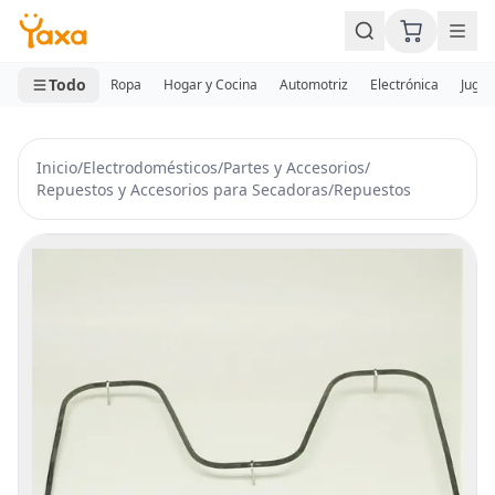
MINI CARRITO
0 productos
Todo
Ropa
Hogar y Cocina
Automotriz
Electrónica
Jugue
Inicio
/
Electrodomésticos
/
Partes y Accesorios
/
Repuestos y Accesorios para Secadoras
/
Repuestos