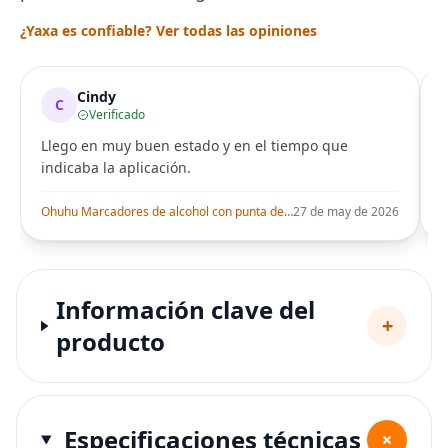
¿Yaxa es confiable? Ver todas las opiniones
Cindy
C
Verificado
Llego en muy buen estado y en el tiempo que
indicaba la aplicación.
i
Ohuhu Marcadores de alcohol con punta de pincel – Juego de marcadores artísticos de doble punta con certificación AP para artistas adultos
27 de may de 2026
Información clave del
+
producto
Especificaciones técnicas
+