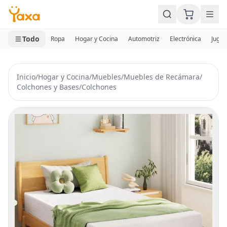
MINI CARRITO
0 productos
Todo
Ropa
Hogar y Cocina
Automotriz
Electrónica
Jugue
Inicio
/
Hogar y Cocina
/
Muebles
/
Muebles de Recámara
/
Colchones y Bases
/
Colchones