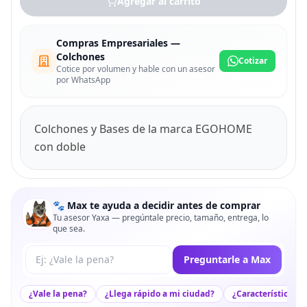
Agregar al carrito
Compras Empresariales —
Colchones
Cotizar
Cotice por volumen y hable con un asesor
por WhatsApp
Colchones y Bases de la marca EGOHOME
con doble
🐾 Max te ayuda a decidir antes de comprar
Tu asesor Yaxa — pregúntale precio, tamaño, entrega, lo
que sea.
Tu pregunta a Max
Preguntarle a Max
¿Vale la pena?
¿Llega rápido a mi ciudad?
¿Características c