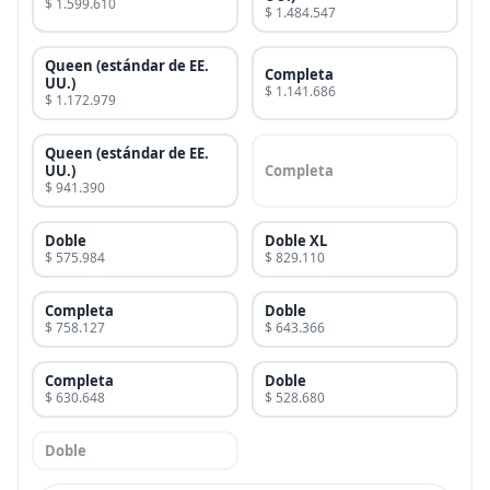
$ 1.599.610
$ 1.484.547
Queen (estándar de EE.
Completa
UU.)
$ 1.141.686
$ 1.172.979
Queen (estándar de EE.
UU.)
Completa
$ 941.390
Doble
Doble XL
$ 575.984
$ 829.110
Completa
Doble
$ 758.127
$ 643.366
Completa
Doble
$ 630.648
$ 528.680
Doble