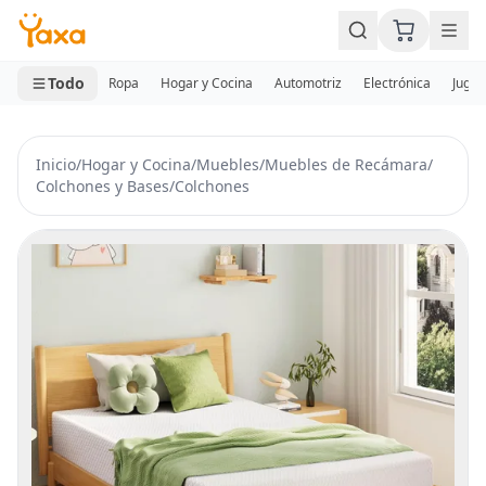
MINI CARRITO
0 productos
Todo
Ropa
Hogar y Cocina
Automotriz
Electrónica
Jugue
Inicio
/
Hogar y Cocina
/
Muebles
/
Muebles de Recámara
/
Colchones y Bases
/
Colchones