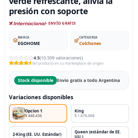
verde refrescante, alivia la
presión con soporte
- ENVÍO GRATIS
MARCA
CATEGORIA
EGOHOME
Colchones
4.5
(10.509 valoraciones)
Valoraciones del producto en su marketplace de origen
Stock disponible
Envio gratis a todo Argentina
Variaciones disponibles
Opcion 1
King
$ 448.436
$ 1.676.068
Queen (estándar de EE.
2-King (EE. UU. Estándar)
UU.)