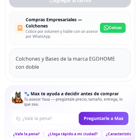
Agregar al carrito
Compras Empresariales —
Colchones
Cotizar
Cotice por volumen y hable con un asesor
por WhatsApp
Colchones y Bases de la marca EGOHOME
con doble
🐾 Max te ayuda a decidir antes de comprar
Tu asesor Yaxa — pregúntale precio, tamaño, entrega, lo
que sea.
Tu pregunta a Max
Preguntarle a Max
¿Vale la pena?
¿Llega rápido a mi ciudad?
¿Características c